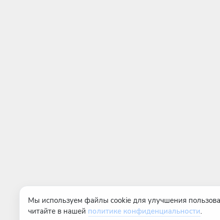
Мы используем файлы cookie для улучшения пользова
читайте в нашей
политике конфиденциальности
.