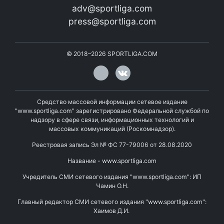
adv@sportliga.com
press@sportliga.com
©
2018–2026
SPORTLIGA.COM
Средство массовой информации сетевое издание
"www.sportliga.com" зарегистрировано Федеральной службой по
надзору в сфере связи, информационных технологий и
массовых коммуникаций (Роскомнадзор).
Реестровая запись Эл № ФС 77-79006 от 28.08.2020
Название - www.sportliga.com
Учредитель СМИ сетевого издания "www.sportliga.com": ИП
Чамин О.Н.
Главный редактор СМИ сетевого издания "www.sportliga.com":
Хаимов Д.И.