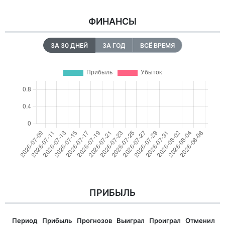
ФИНАНСЫ
ЗА 30 ДНЕЙ
ЗА ГОД
ВСЁ ВРЕМЯ
ПРИБЫЛЬ
Период
Прибыль
Прогнозов
Выиграл
Проиграл
Отменил
С