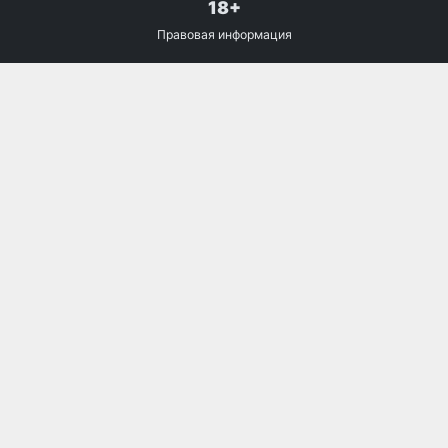
18+
Правовая информация