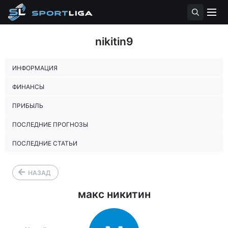
nikitin9
ИНФОРМАЦИЯ
ФИНАНСЫ
ПРИБЫЛЬ
ПОСЛЕДНИЕ ПРОГНОЗЫ
ПОСЛЕДНИЕ СТАТЬИ
НАЗАД
макс никитин