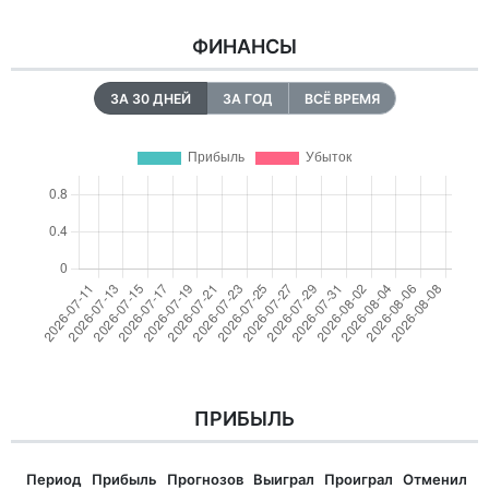
ФИНАНСЫ
ЗА 30 ДНЕЙ
ЗА ГОД
ВСЁ ВРЕМЯ
ПРИБЫЛЬ
Период
Прибыль
Прогнозов
Выиграл
Проиграл
Отменил
С