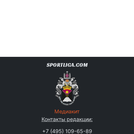
SPORTLIGA.COM
Медиакит
Контакты редакции:
+7 (495) 109-65-89