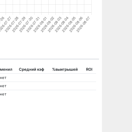
тменил
Средний кэф
%выигрышей
ROI
нет
нет
нет