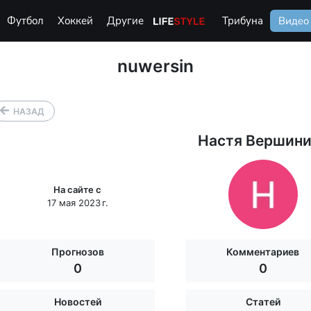
Футбол
Хоккей
Другие
Life Style
Трибуна
Видео
nuwersin
НАЗАД
Настя Вершини
На сайте с
17 мая 2023 г.
Прогнозов
Комментариев
0
0
Новостей
Статей