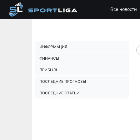
Все новости
ИНФОРМАЦИЯ
ФИНАНСЫ
ПРИБЫЛЬ
ПОСЛЕДНИЕ ПРОГНОЗЫ
ПОСЛЕДНИЕ СТАТЬИ