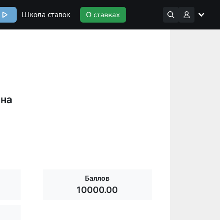
Школа ставок
на
Баллов
10000.00