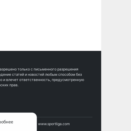
разрешено только с письменного разрешения
ведение статей и новостей любым способом без
о и влечет ответственность, предусмотренную
ских прав.
робнее
етевое
Название - www.sportliga.com