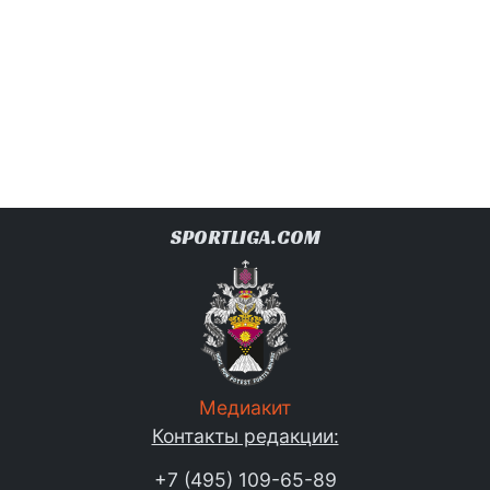
SPORTLIGA.COM
Медиакит
Контакты редакции:
+7 (495) 109-65-89