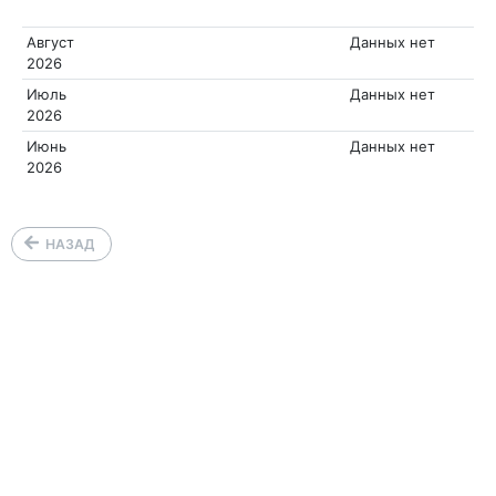
к
Август
Данных нет
2026
Июль
Данных нет
2026
Июнь
Данных нет
2026
НАЗАД