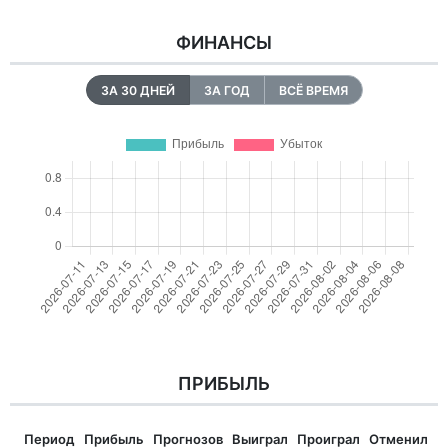
ФИНАНСЫ
ЗА 30 ДНЕЙ
ЗА ГОД
ВСЁ ВРЕМЯ
ПРИБЫЛЬ
Период
Прибыль
Прогнозов
Выиграл
Проиграл
Отменил
С