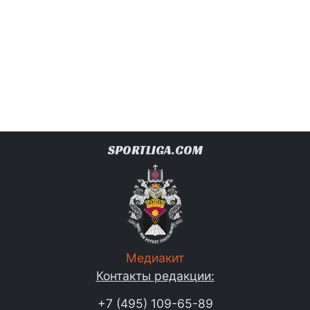
SPORTLIGA.COM
Медиакит
Контакты редакции:
+7 (495) 109-65-89