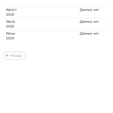
к
Август
Данных нет
2026
Июль
Данных нет
2026
Июнь
Данных нет
2026
НАЗАД