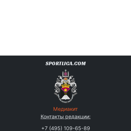
SPORTLIGA.COM
Медиакит
Контакты редакции:
+7 (495) 109-65-89