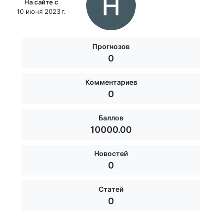
На сайте с
10 июня 2023 г.
Прогнозов
0
Комментариев
0
Баллов
10000.00
Новостей
0
Статей
0