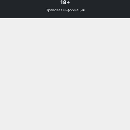
18+
Правовая информация