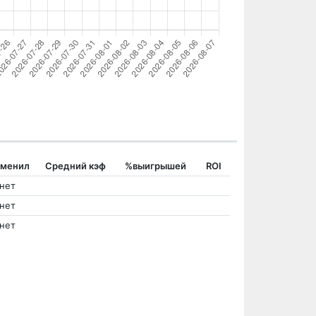
тменил
Средний кэф
%выигрышей
ROI
нет
нет
нет