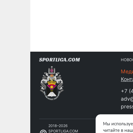
SPORTLIGA.COM
НОВО
Мед
Конт
+7 (
adv@
pres
Мы используе
2018–2026
читайте в на
SPORTLIGA.COM