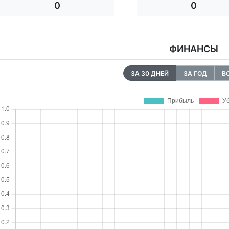
0
0
ФИНАНСЫ
ЗА 30 ДНЕЙ
ЗА ГОД
В