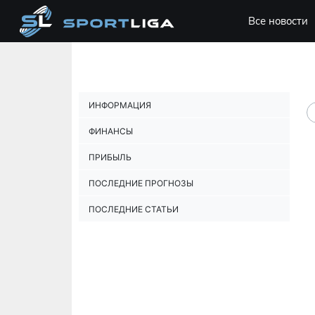
Все новости
ИНФОРМАЦИЯ
ФИНАНСЫ
ПРИБЫЛЬ
ПОСЛЕДНИЕ ПРОГНОЗЫ
ПОСЛЕДНИЕ СТАТЬИ