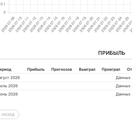
ПРИБЫЛЬ
ериод
Прибыль
Прогнозов
Выиграл
Проиграл
О
вгуст 2026
Данных 
юль 2026
Данных 
юнь 2026
Данных 
НАЗАД