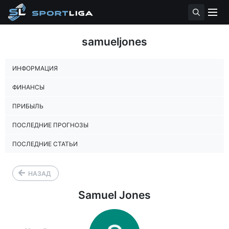
samueljones
ИНФОРМАЦИЯ
ФИНАНСЫ
ПРИБЫЛЬ
ПОСЛЕДНИЕ ПРОГНОЗЫ
ПОСЛЕДНИЕ СТАТЬИ
НАЗАД
Samuel Jones