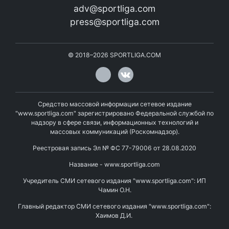
adv@sportliga.com
press@sportliga.com
©
2018–2026
SPORTLIGA.COM
Средство массовой информации сетевое издание
"www.sportliga.com" зарегистрировано Федеральной службой по
надзору в сфере связи, информационных технологий и
массовых коммуникаций (Роскомнадзор).
Реестровая запись Эл № ФС 77-79006 от 28.08.2020
Название - www.sportliga.com
Учредитель СМИ сетевого издания "www.sportliga.com": ИП
Чамин О.Н.
Главный редактор СМИ сетевого издания "www.sportliga.com":
Хаимов Д.И.