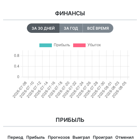
ФИНАНСЫ
ЗА 30 ДНЕЙ
ЗА ГОД
ВСЁ ВРЕМЯ
ПРИБЫЛЬ
Период
Прибыль
Прогнозов
Выиграл
Проиграл
Отменил
С