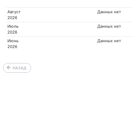
к
Август
Данных нет
2026
Июль
Данных нет
2026
Июнь
Данных нет
2026
НАЗАД