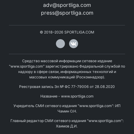
adv@sportliga.com
press@sportliga.com
©
2018–2026
SPORTLIGA.COM
Средство массовой информации сетевое издание
"www.sportliga.com" зарегистрировано Федеральной службой по
надзору в сфере связи, информационных технологий и
массовых коммуникаций (Роскомнадзор).
Реестровая запись Эл № ФС 77-79006 от 28.08.2020
Название - www.sportliga.com
Учредитель СМИ сетевого издания "www.sportliga.com": ИП
Чамин О.Н.
Главный редактор СМИ сетевого издания "www.sportliga.com":
Хаимов Д.И.