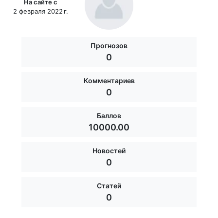
На сайте с
2 февраля 2022 г.
Прогнозов
0
Комментариев
0
Баллов
10000.00
Новостей
0
Статей
0