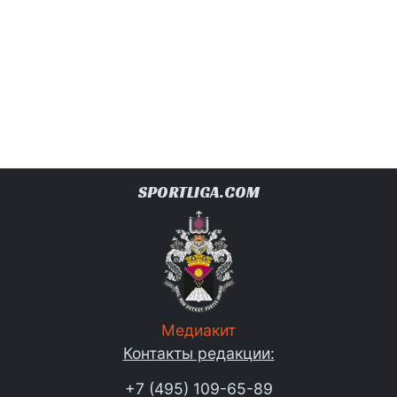
SPORTLIGA.COM
Медиакит
Контакты редакции:
+7 (495) 109-65-89