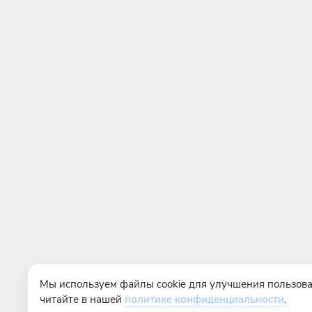
Мы используем файлы cookie для улучшения пользова
читайте в нашей
политике конфиденциальности
.