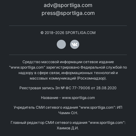
adv@sportliga.com
press@sportliga.com
©
2018–2026
SPORTLIGA.COM
Средство массовой информации сетевое издание
"www.sportliga.com" зарегистрировано Федеральной службой по
надзору в сфере связи, информационных технологий и
массовых коммуникаций (Роскомнадзор).
Реестровая запись Эл № ФС 77-79006 от 28.08.2020
Название - www.sportliga.com
Учредитель СМИ сетевого издания "www.sportliga.com": ИП
Чамин О.Н.
Главный редактор СМИ сетевого издания "www.sportliga.com":
Хаимов Д.И.