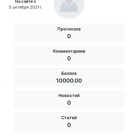
На сайте с
5 октября 2021 г.
Прогнозов
0
Комментариев
0
Баллов
10000.00
Новостей
0
Статей
0