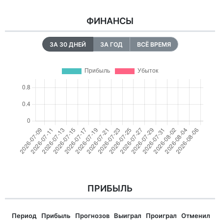
ФИНАНСЫ
ЗА 30 ДНЕЙ
ЗА ГОД
ВСЁ ВРЕМЯ
ПРИБЫЛЬ
Период
Прибыль
Прогнозов
Выиграл
Проиграл
Отменил
С