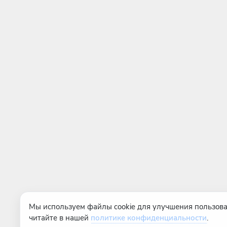
Мы используем файлы cookie для улучшения пользова
читайте в нашей
политике конфиденциальности
.