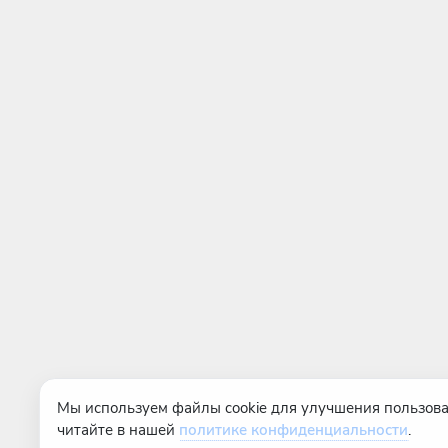
Мы используем файлы cookie для улучшения пользова
читайте в нашей
политике конфиденциальности
.