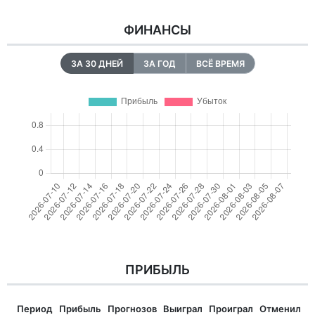
ФИНАНСЫ
ЗА 30 ДНЕЙ
ЗА ГОД
ВСЁ ВРЕМЯ
ПРИБЫЛЬ
Период
Прибыль
Прогнозов
Выиграл
Проиграл
Отменил
С