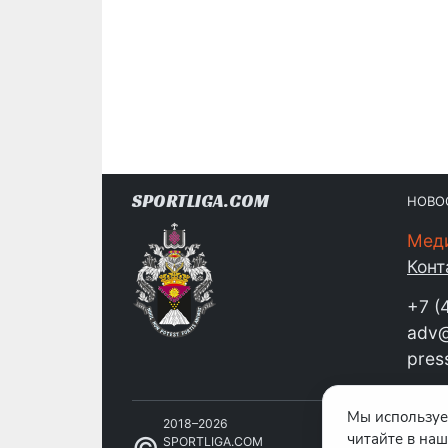
SPORTLIGA.COM
НОВО
Мед
Конт
+7 (
adv@
pres
Мы используе
2018–2026
читайте в на
SPORTLIGA.COM