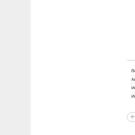
П
А
И
И