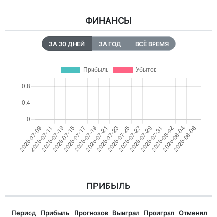
ФИНАНСЫ
ЗА 30 ДНЕЙ
ЗА ГОД
ВСЁ ВРЕМЯ
ПРИБЫЛЬ
Период
Прибыль
Прогнозов
Выиграл
Проиграл
Отменил
С