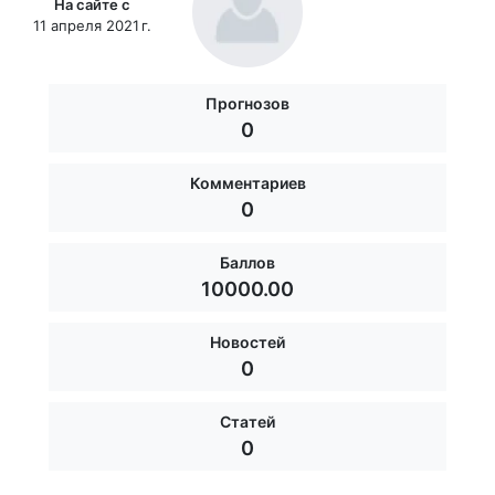
На сайте с
11 апреля 2021 г.
Прогнозов
0
Комментариев
0
Баллов
10000.00
Новостей
0
Статей
0