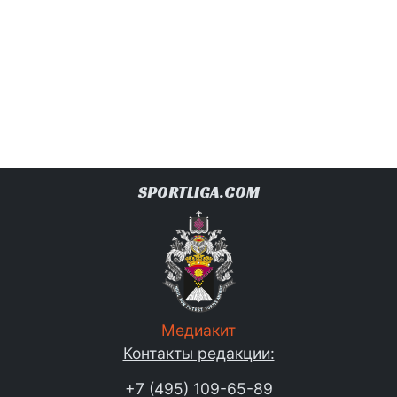
SPORTLIGA.COM
Медиакит
Контакты редакции:
+7 (495) 109-65-89