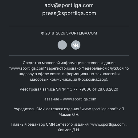
adv@sportliga.com
press@sportliga.com
©
2018–2026
SPORTLIGA.COM
Средство массовой информации сетевое издание
"www.sportliga.com" зарегистрировано Федеральной службой по
надзору в сфере связи, информационных технологий и
массовых коммуникаций (Роскомнадзор).
Реестровая запись Эл № ФС 77-79006 от 28.08.2020
Название - www.sportliga.com
Учредитель СМИ сетевого издания "www.sportliga.com": ИП
Чамин О.Н.
Главный редактор СМИ сетевого издания "www.sportliga.com":
Хаимов Д.И.