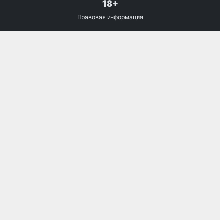
18+
Правовая информация