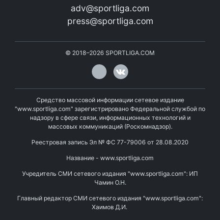
adv@sportliga.com
press@sportliga.com
©
2018–2026
SPORTLIGA.COM
Средство массовой информации сетевое издание
"www.sportliga.com" зарегистрировано Федеральной службой по
надзору в сфере связи, информационных технологий и
массовых коммуникаций (Роскомнадзор).
Реестровая запись Эл № ФС 77-79006 от 28.08.2020
Название - www.sportliga.com
Учредитель СМИ сетевого издания "www.sportliga.com": ИП
Чамин О.Н.
Главный редактор СМИ сетевого издания "www.sportliga.com":
Хаимов Д.И.