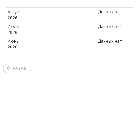
к
Август
Данных нет
2026
Июль
Данных нет
2026
Июнь
Данных нет
2026
НАЗАД