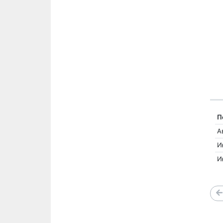
П
А
И
И