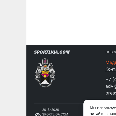
SPORTLIGA.COM
НОВО
Мед
Конт
+7 (
adv@
pres
Мы используе
2018–2026
читайте в на
SPORTLIGA.COM