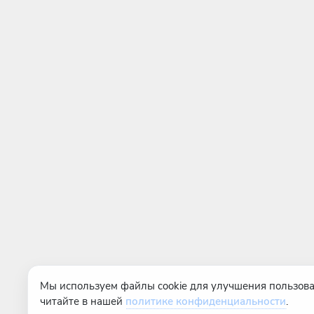
Мы используем файлы cookie для улучшения пользова
читайте в нашей
политике конфиденциальности
.