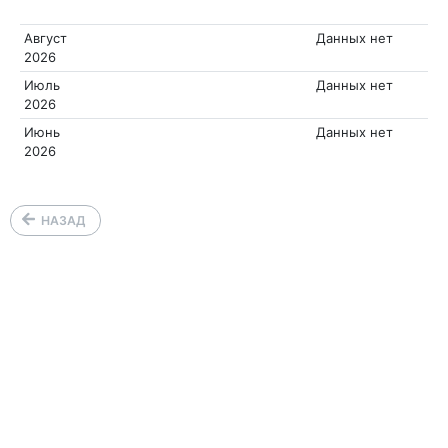
к
Август
Данных нет
2026
Июль
Данных нет
2026
Июнь
Данных нет
2026
НАЗАД