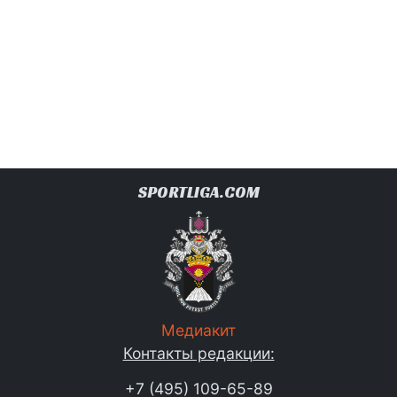
SPORTLIGA.COM
Медиакит
Контакты редакции:
+7 (495) 109-65-89