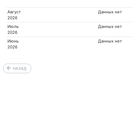
к
Август
Данных нет
2026
Июль
Данных нет
2026
Июнь
Данных нет
2026
НАЗАД