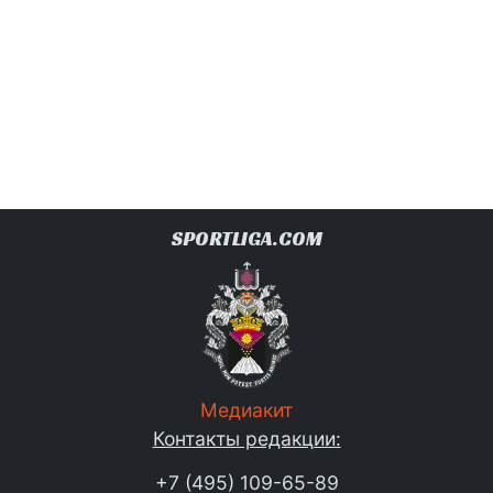
SPORTLIGA.COM
Медиакит
Контакты редакции:
+7 (495) 109-65-89