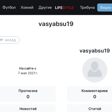
Футбол
Хоккей
Другие
Life Style
Трибуна
Видео
vasyabsu19
НАЗАД
vasyabsu19
На сайте с
7 мая 2021 г.
Прогнозов
Комментариев
0
0
Новостей
Статей