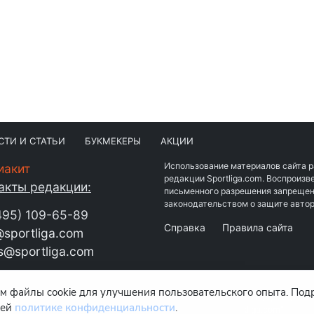
СТИ И СТАТЬИ
БУКМЕКЕРЫ
АКЦИИ
Использование материалов сайта 
иакит
редакции Sportliga.com. Воспроиз
акты редакции:
письменного разрешения запрещен
законодательством о защите автор
495) 109-65-89
Справка
Правила сайта
sportliga.com
s@sportliga.com
м файлы cookie для улучшения пользовательского опыта. Под
Средство массовой информации с
шей
политике конфиденциальности
.
издание "www.sportliga.com"