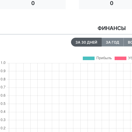
0
0
ФИНАНСЫ
ЗА 30 ДНЕЙ
ЗА ГОД
В