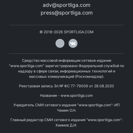
adv@sportliga.com
press@sportliga.com
©
2018–2026
SPORTLIGA.COM
Средство массовой информации сетевое издание
"www.sportliga.com" зарегистрировано Федеральной службой по
надзору в сфере связи, информационных технологий и
массовых коммуникаций (Роскомнадзор).
Реестровая запись Эл № ФС 77-79006 от 28.08.2020
Название - www.sportliga.com
Учредитель СМИ сетевого издания "www.sportliga.com": ИП
Чамин О.Н.
Главный редактор СМИ сетевого издания "www.sportliga.com":
Хаимов Д.И.