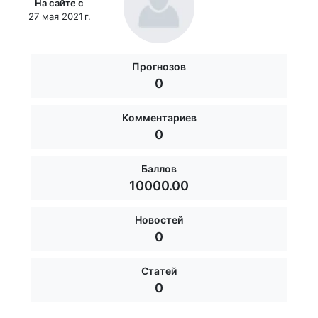
На сайте с
27 мая 2021 г.
Прогнозов
0
Комментариев
0
Баллов
10000.00
Новостей
0
Статей
0