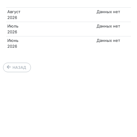
к
Август
Данных нет
2026
Июль
Данных нет
2026
Июнь
Данных нет
2026
НАЗАД