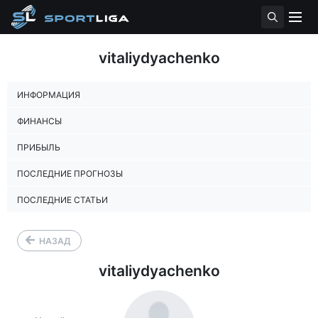
vitaliydyachenko
ИНФОРМАЦИЯ
ФИНАНСЫ
ПРИБЫЛЬ
ПОСЛЕДНИЕ ПРОГНОЗЫ
ПОСЛЕДНИЕ СТАТЬИ
НАЗАД
vitaliydyachenko