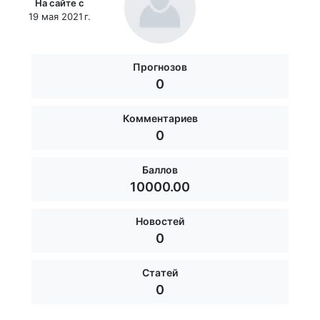
На сайте с
19 мая 2021 г.
Прогнозов
0
Комментариев
0
Баллов
10000.00
Новостей
0
Статей
0