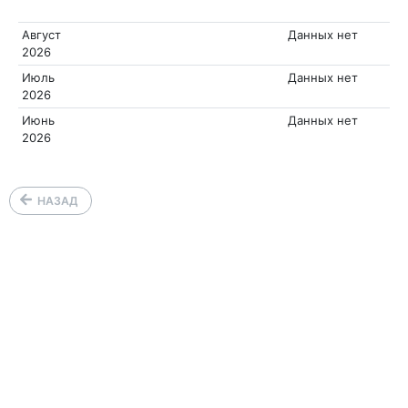
к
Август
Данных нет
2026
Июль
Данных нет
2026
Июнь
Данных нет
2026
НАЗАД