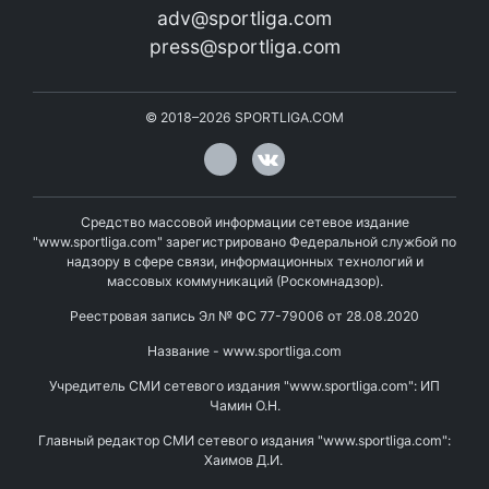
adv@sportliga.com
press@sportliga.com
©
2018–2026
SPORTLIGA.COM
Средство массовой информации сетевое издание
"www.sportliga.com" зарегистрировано Федеральной службой по
надзору в сфере связи, информационных технологий и
массовых коммуникаций (Роскомнадзор).
Реестровая запись Эл № ФС 77-79006 от 28.08.2020
Название - www.sportliga.com
Учредитель СМИ сетевого издания "www.sportliga.com": ИП
Чамин О.Н.
Главный редактор СМИ сетевого издания "www.sportliga.com":
Хаимов Д.И.