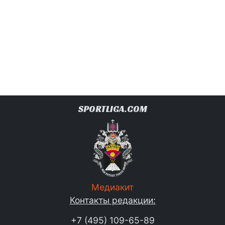
SPORTLIGA.COM
Медиакит
Контакты редакции:
+7 (495) 109-65-89