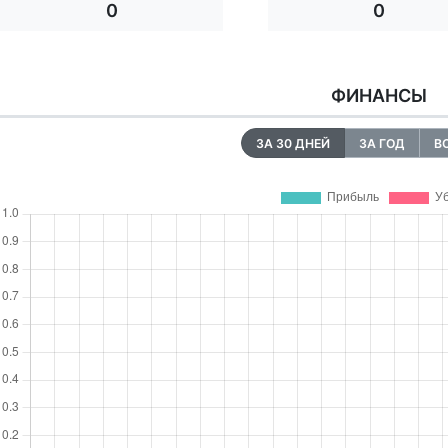
0
0
ФИНАНСЫ
ЗА 30 ДНЕЙ
ЗА ГОД
В