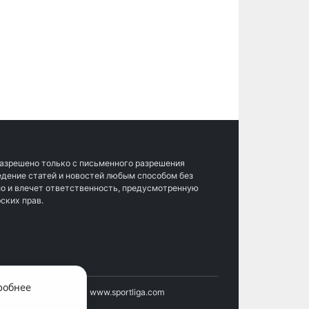
разрешено только с письменного разрешения
ведение статей и новостей любым способом без
о и влечет ответственность, предусмотренную
ских прав.
робнее
етевое
Название - www.sportliga.com