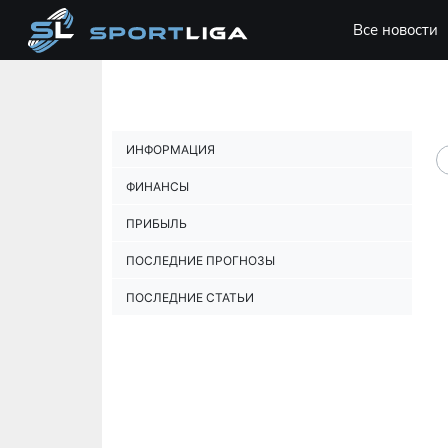
Все новости
ИНФОРМАЦИЯ
ФИНАНСЫ
ПРИБЫЛЬ
ПОСЛЕДНИЕ ПРОГНОЗЫ
ПОСЛЕДНИЕ СТАТЬИ