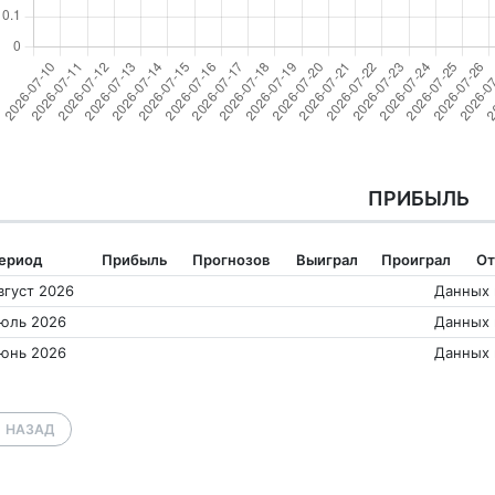
ПРИБЫЛЬ
ериод
Прибыль
Прогнозов
Выиграл
Проиграл
О
вгуст 2026
Данных 
юль 2026
Данных 
юнь 2026
Данных 
НАЗАД