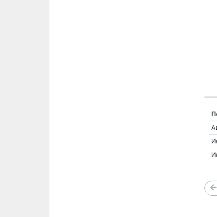
П
А
И
И