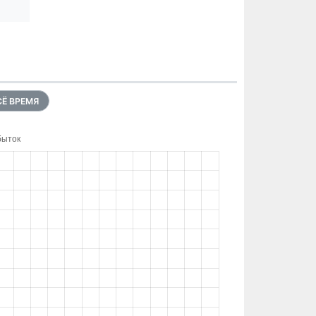
СЁ ВРЕМЯ