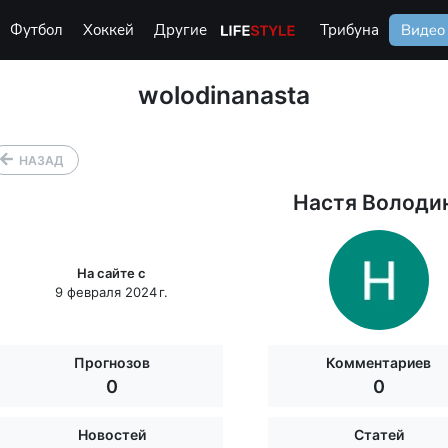
Футбол
Хоккей
Другие
Life Style
Трибуна
Видео
wolodinanasta
НАЗАД
Настя Володи
На сайте с
9 февраля 2024 г.
Прогнозов
Комментариев
0
0
Новостей
Статей