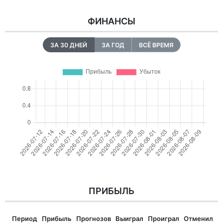
ФИНАНСЫ
ЗА 30 ДНЕЙ
ЗА ГОД
ВСЁ ВРЕМЯ
ПРИБЫЛЬ
Период
Прибыль
Прогнозов
Выиграл
Проиграл
Отменил
С