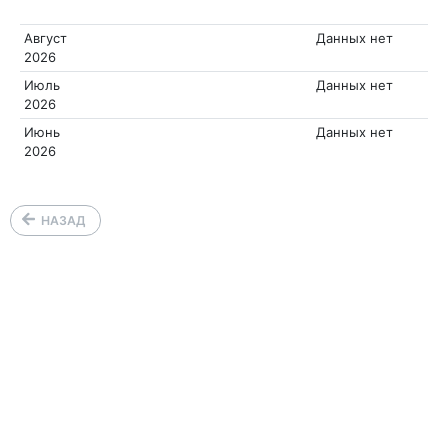
к
Август
Данных нет
2026
Июль
Данных нет
2026
Июнь
Данных нет
2026
НАЗАД