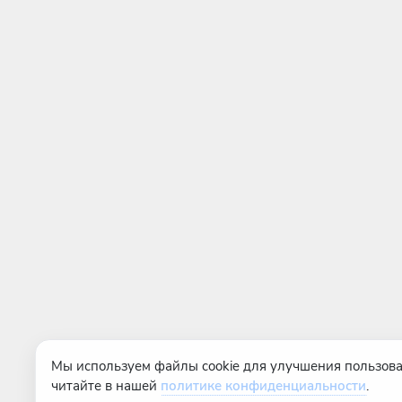
Мы используем файлы cookie для улучшения пользова
читайте в нашей
политике конфиденциальности
.