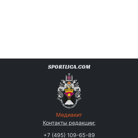
SPORTLIGA.COM
Медиакит
Контакты редакции:
+7 (495) 109-65-89