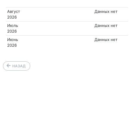
к
Август
Данных нет
2026
Июль
Данных нет
2026
Июнь
Данных нет
2026
НАЗАД