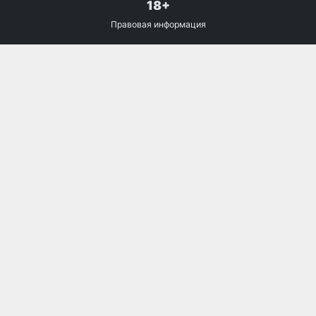
18+
Правовая информация