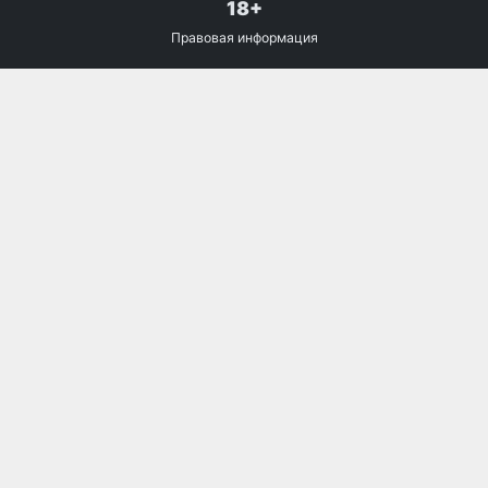
18+
Правовая информация