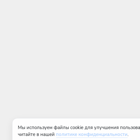
Мы используем файлы cookie для улучшения пользова
читайте в нашей
политике конфиденциальности
.