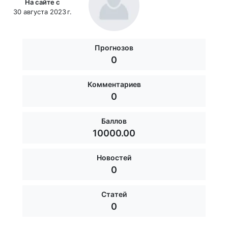
На сайте с
30 августа 2023 г.
Прогнозов
0
Комментариев
0
Баллов
10000.00
Новостей
0
Статей
0