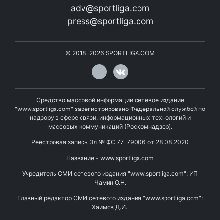
adv@sportliga.com
press@sportliga.com
©
2018–2026
SPORTLIGA.COM
Средство массовой информации сетевое издание
"www.sportliga.com" зарегистрировано Федеральной службой по
надзору в сфере связи, информационных технологий и
массовых коммуникаций (Роскомнадзор).
Реестровая запись Эл № ФС 77-79006 от 28.08.2020
Название - www.sportliga.com
Учредитель СМИ сетевого издания "www.sportliga.com": ИП
Чамин О.Н.
Главный редактор СМИ сетевого издания "www.sportliga.com":
Хаимов Д.И.