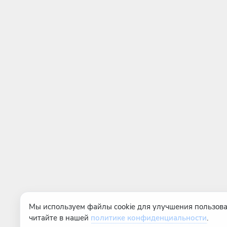
Мы используем файлы cookie для улучшения пользова
читайте в нашей
политике конфиденциальности
.