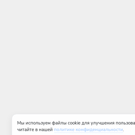
Мы используем файлы cookie для улучшения пользова
читайте в нашей
политике конфиденциальности
.