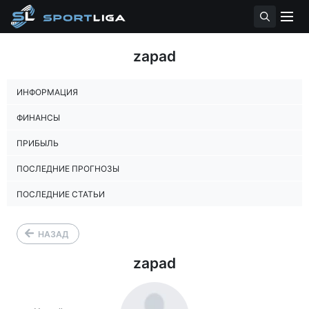
zapad
ИНФОРМАЦИЯ
ФИНАНСЫ
ПРИБЫЛЬ
ПОСЛЕДНИЕ ПРОГНОЗЫ
ПОСЛЕДНИЕ СТАТЬИ
НАЗАД
zapad