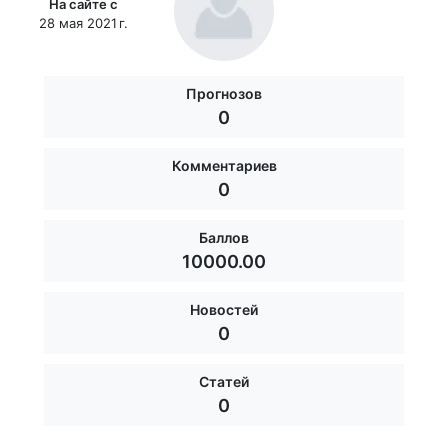
На сайте с
28 мая 2021 г.
Прогнозов
0
Комментариев
0
Баллов
10000.00
Новостей
0
Статей
0