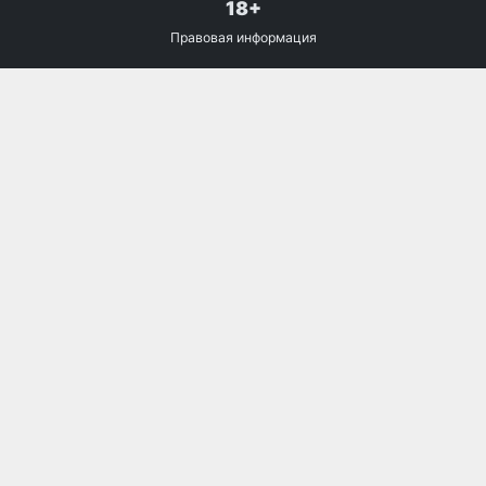
18+
Правовая информация