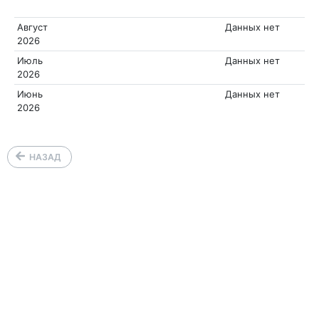
к
Август
Данных нет
2026
Июль
Данных нет
2026
Июнь
Данных нет
2026
НАЗАД