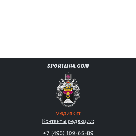
SPORTLIGA.COM
Медиакит
Контакты редакции:
+7 (495) 109-65-89