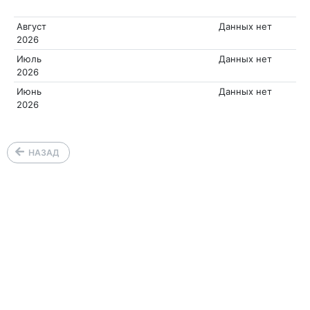
к
Август
Данных нет
2026
Июль
Данных нет
2026
Июнь
Данных нет
2026
НАЗАД