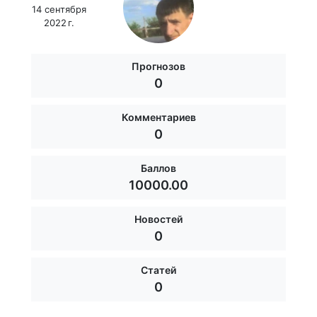
14 сентября
2022 г.
Прогнозов
0
Комментариев
0
Баллов
10000.00
Новостей
0
Статей
0