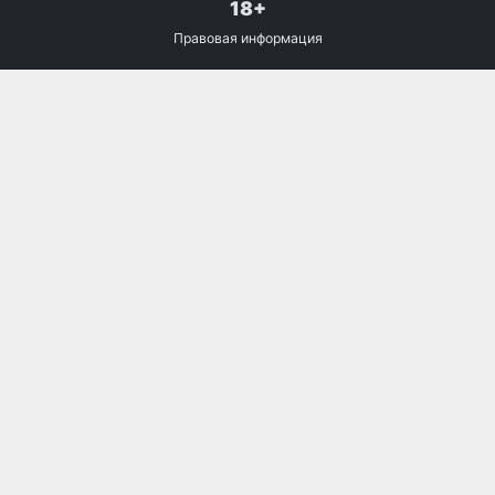
18+
Правовая информация