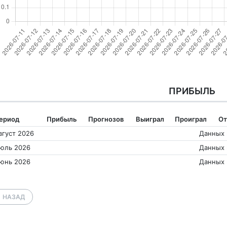
ПРИБЫЛЬ
ериод
Прибыль
Прогнозов
Выиграл
Проиграл
О
вгуст 2026
Данных 
юль 2026
Данных 
юнь 2026
Данных 
НАЗАД