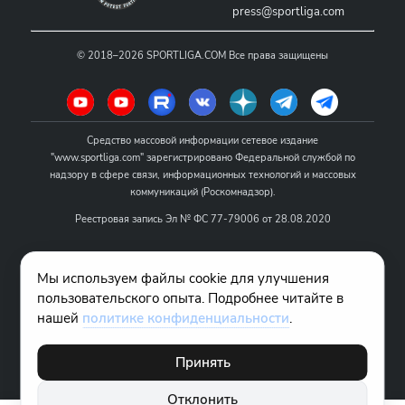
press@sportliga.com
©
2018–2026
SPORTLIGA.COM
Все права защищены
Средство массовой информации сетевое издание
"www.sportliga.com" зарегистрировано Федеральной службой по
надзору в сфере связи, информационных технологий и массовых
коммуникаций (Роскомнадзор).
Реестровая запись Эл № ФС 77-79006 от 28.08.2020
Название - www.sportliga.com
Мы используем файлы cookie для улучшения
Учредитель СМИ сетевого издания "www.sportliga.com": ИП Чамин
пользовательского опыта. Подробнее читайте в
О.Н.
нашей
политике конфиденциальности
.
Главный редактор СМИ сетевого издания "www.sportliga.com":
Хаимов Д.И.
Принять
18+
Отклонить