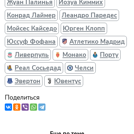
Жуан Палинья
Йозуа Киммих
Конрад Лаймер
Леандро Паредес
Мойсес Кайседо
Юрген Клопп
Юссуф Фофана
Атлетико Мадрид
Ливерпуль
Монако
Порту
Реал Сосьедад
Челси
Эвертон
Ювентус
Поделиться
Еще по теме