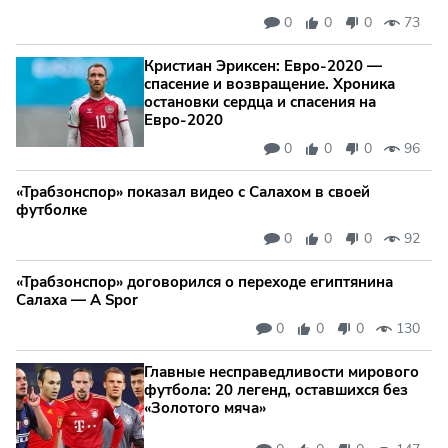
0
0
0
73
Кристиан Эриксен: Евро‑2020 —
спасение и возвращение. Хроника
остановки сердца и спасения на
Евро‑2020
0
0
0
96
«Трабзонспор» показал видео с Салахом в своей
футболке
0
0
0
92
«Трабзонспор» договорился о переходе египтянина
Салаха — A Spor
0
0
0
130
Главные несправедливости мирового
футбола: 20 легенд, оставшихся без
«Золотого мяча»