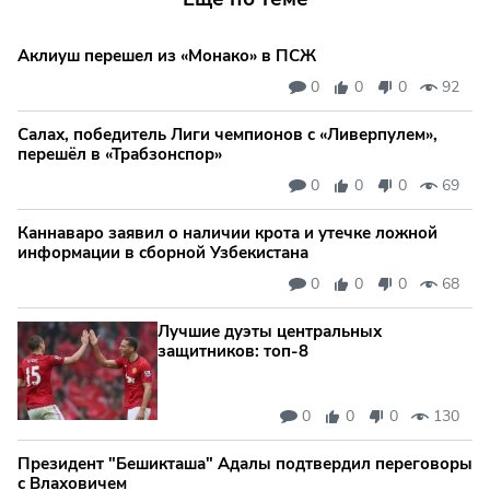
Аклиуш перешел из «Монако» в ПСЖ
0
0
0
92
Салах, победитель Лиги чемпионов с «Ливерпулем»,
перешёл в «Трабзонспор»
0
0
0
69
Каннаваро заявил о наличии крота и утечке ложной
информации в сборной Узбекистана
0
0
0
68
Лучшие дуэты центральных
защитников: топ‑8
0
0
0
130
Президент "Бешикташа" Адалы подтвердил переговоры
с Влаховичем