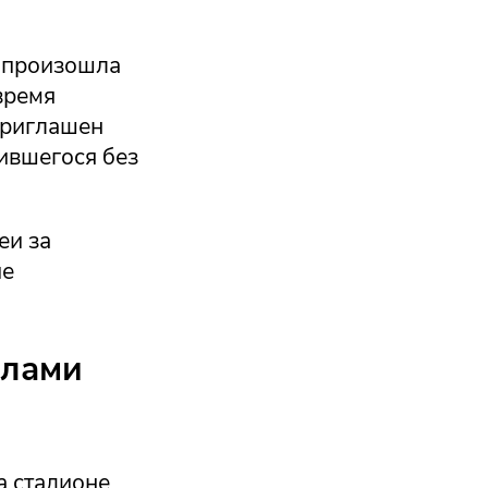
и произошла
время
приглашен
ившегося без
еи за
ие
елами
а стадионе