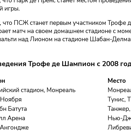
 что Парк де Пренс станет местом проведени
й игры.
т, что ПСЖ станет первым участником Трофе 
рает матч на своем домашнем стадионе с мом
нальти над Лионом на стадионе Шабан-Делма
ведения Трофе де Шампион с 2008 го
он
Место
йский стадион, Монреаль
Монреал
 Ноября
Тунис, 
бн Батута
Танжер,
лл Арена
Нью-Дж
'Ангондже
Либреви