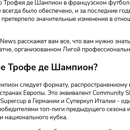
о Трофея де Шампион в французском футбо
 всегда было обеспечено, и за последние год
 претерпело значительные изменения в отно
 News расскажет вам все, что вам нужно знать
атче, организованном Лигой профессиональн
ое Трофе де Шампион?
мпион следует формату, распространенному 
транах Европы. Это эквивалент Community Sh
-Supercup в Германии и Суперкуп Италии - о
победителями топ-лиги предыдущего сезона 
и национального кубка.