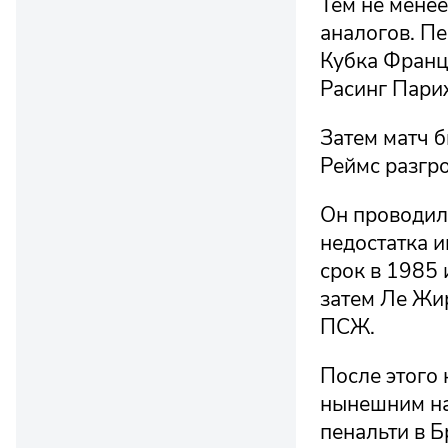
Тем не менее
аналогов. П
Кубка Франц
Расинг Париж
Затем матч б
Реймс разгро
Он проводилс
недостатка и
срок в 1985 
затем Ле Жи
ПСЖ.
После этого
нынешним на
пенальти в Б