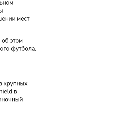
льном
ы
шении мест
 об этом
ого футбола.
в крупных
ield в
диночный
и