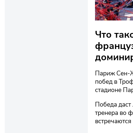
Что так
француз
домини
Париж Сен-Ж
побед в Троф
стадионе Пар
Победа даст 
тренера во ф
встречаются