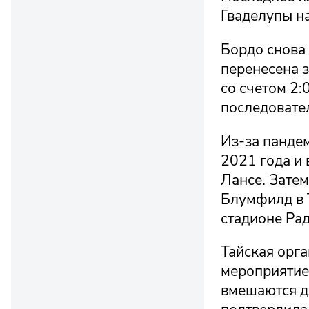
Гваделупы н
Бордо снова
перенесена з
со счетом 2:
последовате
Из-за пандем
2021 года и
Лансе. Зате
Блумфилд в Т
стадионе Рад
Тайская орга
мероприятие,
вмешаются д