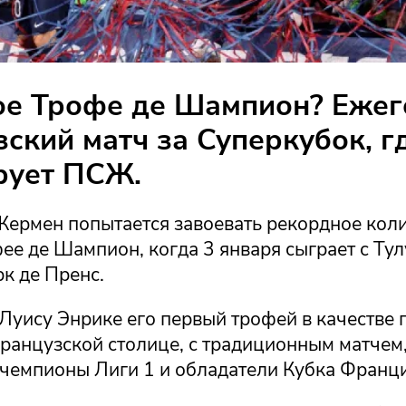
ое Трофе де Шампион? Еже
ский матч за Суперкубок, г
рует ПСЖ.
ермен попытается завоевать рекордное кол
ее де Шампион, когда 3 января сыграет с Тул
к де Пренс.
Луису Энрике его первый трофей в качестве 
ранцузской столице, с традиционным матчем,
 чемпионы Лиги 1 и обладатели Кубка Франц