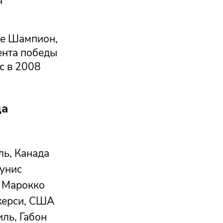
я
де Шампион,
ента победы
с в 2008
да
ь, Канада
Тунис
 Марокко
ерси, США
ль, Габон