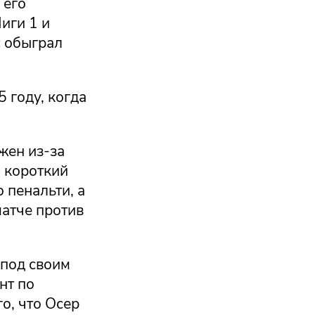
 его
иги 1 и
с обыграл
 году, когда
жен из-за
а короткий
 пенальти, а
матче против
 под своим
нт по
го, что Осер