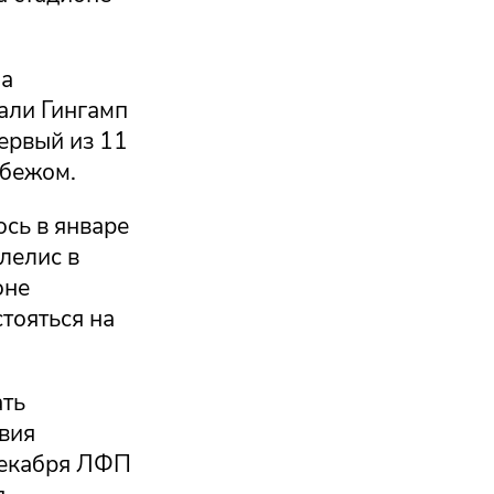
ла
али Гингамп
первый из 11
убежом.
сь в январе
лелис в
оне
тояться на
ать
авия
декабря ЛФП