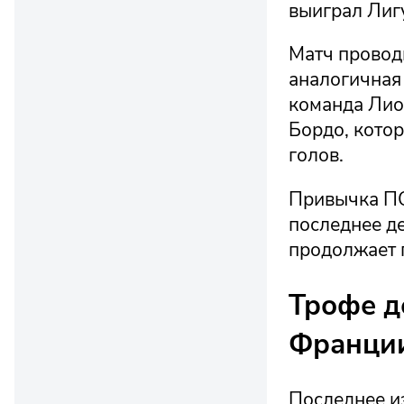
выиграл Лиг
Матч проводи
аналогичная 
команда Лио
Бордо, котор
голов.
Привычка ПС
последнее де
продолжает 
Трофе д
Франци
Последнее из