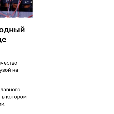
годный
де
ичество
узой на
главного
 в котором
ии.