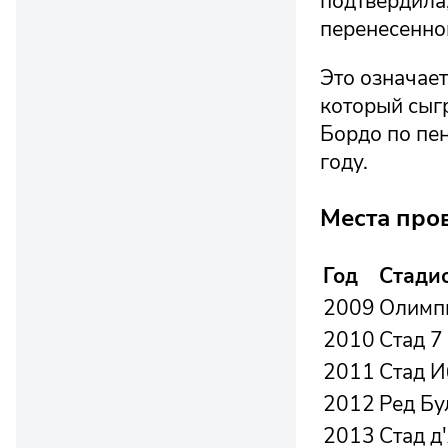
подтвердила,
перенесенно
Это означае
который сыг
Бордо по пе
году.
Места про
Год
Стади
2009
Олимпи
2010
Стад 7
2011
Стад И
2012
Ред Бу
2013
Стад д