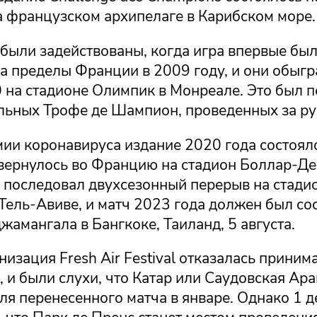
а французском архипелаге в Карибском море.
 были задействованы, когда игра впервые бы
а пределы Франции в 2009 году, и они обыгр
0 на стадионе Олимпик в Монреале. Это был 
льных Трофе де Шампион, проведенных за р
ии коронавируса издание 2020 года состояло
 вернулось во Францию на стадион Боллар-Де
м последовал двухсезонный перерыв на стади
ель-Авиве, и матч 2023 года должен был сос
жамангала в Бангкоке, Таиланд, 5 августа.
низация Fresh Air Festival отказалась приним
 и были слухи, что Катар или Саудовская Ар
ля перенесенного матча в январе. Однако 1 