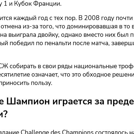
у 1 и Кубок Франции.
тся каждый год с тех пор. В 2008 году почт
отмена из-за того, что доминировавшая в то 
на выиграла двойку, однако вместо них был 
ый победил по пенальти после матча, заверш
Ж собирать в свои ряды национальные троф
сятилетие означает, что это обходное решен
приносить пользу.
е Шампион играется за пред
и?
дание Challenge des Champions состоялось н