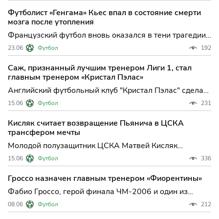
назначении опытного французского специалиста
Футболист «Генгама» Кьес впал в состояние смерти
Брюно Женезьо на пост главного тренера. Это
мозга после утопления
решение знаменует собой начало
Французский футбол вновь оказался в тени трагедии:
21-летний нападающий молодежной команды
23.06
Футбол
192
"Генгама" Кензо Кьес оказался в состоянии смерти
мозга после несчастного случая на воде. Инцидент
Саж, признанный лучшим тренером Лиги 1, стал
произошел на реке Рона, где молодой игрок оказался
главным тренером «Кристал Пэлас»
жертвой ро
Английский футбольный клуб "Кристал Пэлас" сделал
громкое заявление на трансферном рынке тренеров,
15.06
Футбол
231
пригласив на пост главного тренера одного из самых
ярких специалистов Франции — Пьера Сажа. Это
Кисляк считает возвращение Пьянича в ЦСКА
назначение может стать поворотным моментом для
трансфером мечты
лондонск
Молодой полузащитник ЦСКА Матвей Кисляк
поделился с РИА Новости своим мнением о том, кого
15.06
Футбол
336
из бывших игроков армейского клуба он бы хотел
видеть в нынешнем составе. Без колебаний Кисляк
Гроссо назначен главным тренером «Фиорентины»
назвал Миралема Пьянича, подчеркнув, что
Фабио Гроссо, герой финала ЧМ-2006 и один из
возвращение боснийского
самых узнаваемых итальянских защитников XXI века,
08.06
Футбол
212
официально возглавил "Фиорентину". Это назначение