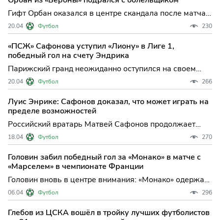
"Лиона" дома со счетом 1:2 не только прервало
Гифт Орбан оказался в центре скандала после матча
удачную се
"Вероны" с "Миланом": конфликт с болельщиком
20.04
Футбол
230
привел к потасовке у стадиона Вечер воскресенья для
"Вероны" завершился не только поражением от
«ПСЖ» Сафонова уступил «Лиону» в Лиге 1,
"Милана" в 33-м туре Серии А, но и резонансным
победный гол на счету Эндрика
инциденто
Парижский гранд неожиданно оступился на своем
поле: в центральном матче 30-го тура Лиги 1 «Пари
20.04
Футбол
266
Сен-Жермен» уступил «Лиону» и вновь обострил
интригу в борьбе за чемпионство. Вечер на «Парк де
Луис Энрике: Сафонов доказал, что может играть на
Пренс» начался для хозяев с холодного душа — уже
пределе возможностей
на 6-й
Российский вратарь Матвей Сафонов продолжает
доказывать свою значимость для "Пари Сен-Жермен"
18.04
Футбол
270
в самом престижном клубном турнире Европы. После
впечатляющего выступления в ответном
Головин забил победный гол за «Монако» в матче с
четвертьфинальном матче Лиги чемпионов против
«Марселем» в чемпионате Франции
"Ливерпуля", где Сафонов
Головин вновь в центре внимания: «Монако» одержал
волевую победу над «Марселем» и продолжил
06.04
Футбол
296
впечатляющую победную серию в Лиге 1 В одном из
центральных матчей 28-го тура чемпионата Франции
Глебов из ЦСКА вошёл в тройку лучших футболистов
по футболу «Монако» на своем поле оказался сильнее