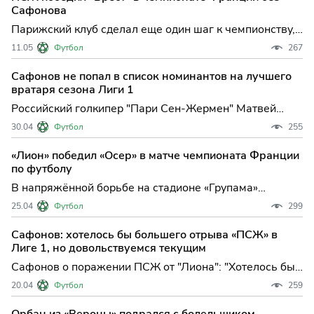
подряд удостоен звания лучшего футболиста Лиги 1
Сафонова
по версии Нац
Парижский клуб сделал еще один шаг к чемпионству,
минимально обыграв "Брест" на своем поле в
11.05
Футбол
267
заключительной части сезона Лиги 1. Победный гол
на счету молодого таланта Дезире Дуэ, а российский
Сафонов не попал в список номинантов на лучшего
вратарь Матвей Сафонов вновь остался вне
вратаря сезона Лиги 1
стартового соста
Российский голкипер "Пари Сен-Жермен" Матвей
Сафонов, несмотря на уверенную игру в нынешнем
30.04
Футбол
255
сезоне Лиги 1, остался за бортом списка номинантов
на звание лучшего вратаря чемпионата Франции. Это
«Лион» победил «Осер» в матче чемпионата Франции
решение вызвало вопросы у болельщиков и
по футболу
экспертов, учитыв
В напряжённой борьбе на стадионе «Групама»
футболисты «Лиона» вырвали важнейшую победу над
25.04
Футбол
299
«Осером» в рамках 31-го тура Лиги 1, укрепив свои
позиции в верхней части турнирной таблицы и
Сафонов: хотелось бы большего отрыва «ПСЖ» в
продолжив впечатляющую победную серию. Матч
Лиге 1, но довольствуемся текущим
завершился со счёто
Сафонов о поражении ПСЖ от "Лиона": "Хотелось бы
большего отрыва, но задача — побеждать в каждом
20.04
Футбол
259
матче" Парижский "ПСЖ" оказался в непростой
турнирной ситуации на финише сезона: поражение от
Орбан из «Вероны» подрался с болельщиком