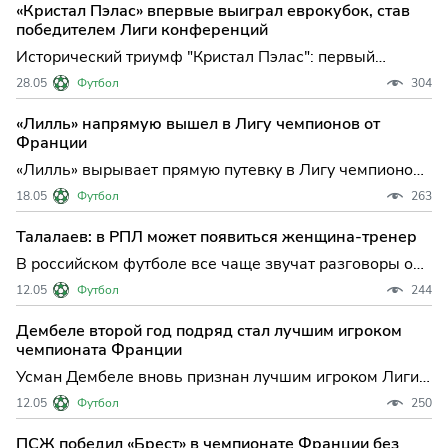
может стать поворотным моментом для
«Кристал Пэлас» впервые выиграл еврокубок, став
флорентийского клуба, который в последние годы
победителем Лиги конференций
искал стабильности и н
Исторический триумф "Кристал Пэлас": первый
международный трофей и новая страница в истории
28.05
Футбол
304
клуба Английский "Кристал Пэлас" сотворил сенсацию
в Лейпциге, завоевав свой первый европейский
«Лилль» напрямую вышел в Лигу чемпионов от
трофей — команда из Лондона в напряжённом
Франции
финале Лиги конфе
«Лилль» вырывает прямую путевку в Лигу чемпионов:
итоги драматичной развязки Лиги 1 Футбольная
18.05
Футбол
263
Франция получила своих представителей в
следующем розыгрыше Лиги чемпионов: «Лилль» в
Талалаев: в РПЛ может появиться женщина-тренер
напряженной борьбе обеспечил себе третье место и
В российском футболе все чаще звучат разговоры о
стал последней ко
переменах, которые еще недавно казались
12.05
Футбол
244
невозможными. Главный тренер "Балтики" Андрей
Талалаев не исключил, что в обозримом будущем в
Дембеле второй год подряд стал лучшим игроком
Российской премьер-лиге может появиться женщина-
чемпионата Франции
специалист на трене
Усман Дембеле вновь признан лучшим игроком Лиги
1: триумф ПСЖ на церемонии UNFP Французский
12.05
Футбол
250
футбол продолжает жить под знаком доминирования
"Пари Сен-Жермен" — Усман Дембеле второй год
ПСЖ победил «Брест» в чемпионате Франции без