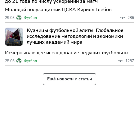
до 21 года по числу ускорений за матч
«Марсел
Молодой полузащитник ЦСКА Кирилл Глебов
продолжает привлекать внимание европейских
29.03
Футбол
286
аналитиков: по данным Международного центра
спортивных исследований в футболе (CIES), 20-летний
Кузницы футбольной элиты: Глобальное
армеец вошел в тройку лучших по числу ускорений за
исследование методологий и экономики
матч среди игроков д
лучших академий мира
Исчерпывающее исследование ведущих футбольных
академий мира. Анализ систем «Ла Масии», «Аякса»,
25.03
Футбол
1287
«Бенфики» и империи «Ред Булл». Как современные
технологии и Big Data превратили воспитание
футболистов в высокотехнологичную индустрию с
Ещё новости и статьи
оборотом в сотни