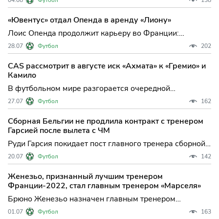
Глимт" с российским голкипером Никитой Хайкиным в
составе вырвал ничью на выезде против бельгийского
«Ювентус» отдал Опенда в аренду «Лиону»
"Юниона" — 3:3. Этот результат сохраняет интригу в
Лоис Опенда продолжит карьеру во Франции:
противостоянии и ост
бельгийский форвард проведет следующий сезон в
28.07
Футбол
202
составе "Лиона" на правах аренды, что может стать
ключевым этапом для обеих сторон в преддверии
CAS рассмотрит в августе иск «Ахмата» к «Гремио» и
новых вызовов в европейском футболе. Официально
Камило
подтверждено, ч
В футбольном мире разгорается очередной
юридический конфликт: 19 августа Спортивный
27.07
Футбол
162
арбитражный суд (CAS) рассмотрит дело по иску
грозненского "Ахмата" против бывшего
Сборная Бельгии не продлила контракт с тренером
полузащитника команды Камило и бразильского клуба
Гарсией после вылета с ЧМ
"Гремио". Это слушание может стат
Руди Гарсия покидает пост главного тренера сборной
Бельгии: эпоха завершилась после драматичного
20.07
Футбол
142
вылета с чемпионата мира Сборная Бельгии
официально расстается с Руди Гарсией, который
Женезьо, признанный лучшим тренером
возглавлял команду последние полтора года.
Франции-2022, стал главным тренером «Марселя»
Решение о прекращени
Брюно Женезьо назначен главным тренером
"Марселя": новый этап для провансальцев
01.07
Футбол
163
Футбольный клуб "Марсель" официально объявил о