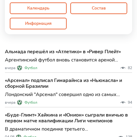
Календарь
Состав
Информация
Альмада перешёл из «Атлетико» в «Ривер Плейт»
Аргентинский футбол вновь становится ареной
громких трансферов: полузащитник национальной
вчера
Футбол
82
сборной Тьяго Альмада официально сменил
мадридский "Атлетико" на "Ривер Плейт". Этот
«Арсенал» подписал Гимарайнса из «Ньюкасла» и
переход уже вызвал широкий резонанс среди
сборной Бразилии
болельщиков и экспертов, ведь Аль
Лондонский "Арсенал" совершил одно из самых
громких приобретений этого трансферного окна,
вчера
Футбол
94
официально объявив о подписании центрального
полузащитника "Ньюкасла" и сборной Бразилии Бруно
«Буде-Глимт» Хайкина и «Юнион» сыграли вничью в
Гимарайнса. Этот переход не только усиливает центр
первом матче квалификации Лиги чемпионов
поля "канониро
В драматичном поединке третьего
квалификационного раунда Лиги чемпионов "Буде-
04.08
Футбол
138