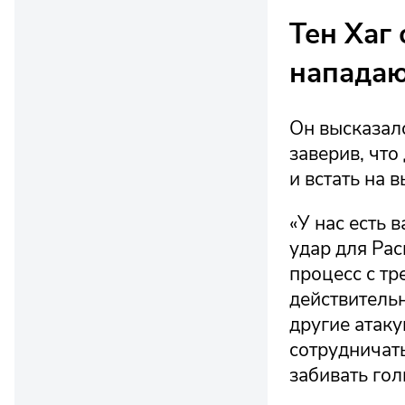
Тен Хаг
напада
Он высказал
заверив, что
и встать на 
«У нас есть в
удар для Рас
процесс с тр
действительн
другие атаку
сотрудничать
забивать гол