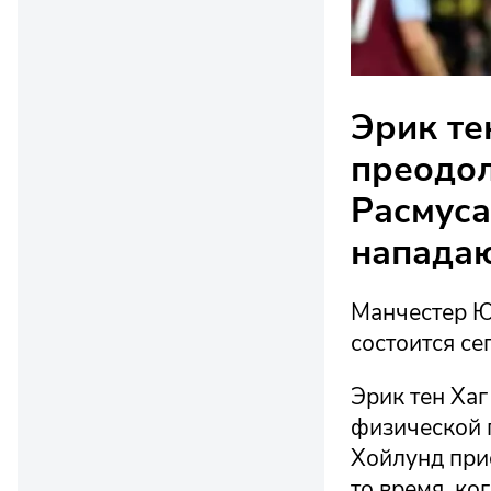
Эрик те
преодол
Расмуса
напада
Манчестер Ю
состоится се
Эрик тен Хаг
физической 
Хойлунд прис
то время, к