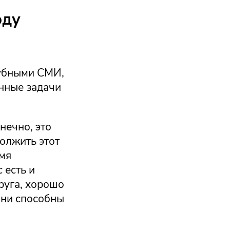
оду
лубными СМИ,
енные задачи
онечно, это
должить этот
емя
 есть и
руга, хорошо
 они способны