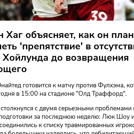
н Хаг объясняет, как он пла
еть 'препятствие' в отсутст
 Хойлунда до возвращения
ющего
найтед готовится к матчу против Фулхэма, к
годня в 15:00 на стадионе "Олд Траффорд".
 столкнулся с двумя серьезными проблемами 
подготовки за последнюю неделю: Люк Шоу и
оединились к списку травмированных игроков
огда болельщики надеялись, что дебилитающи