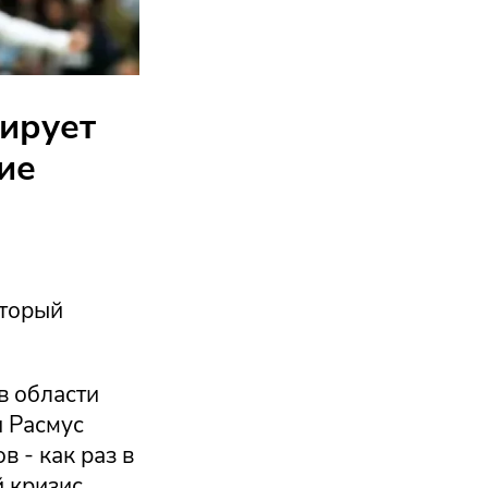
нирует
вие
оторый
в области
 Расмус
 - как раз в
й кризис