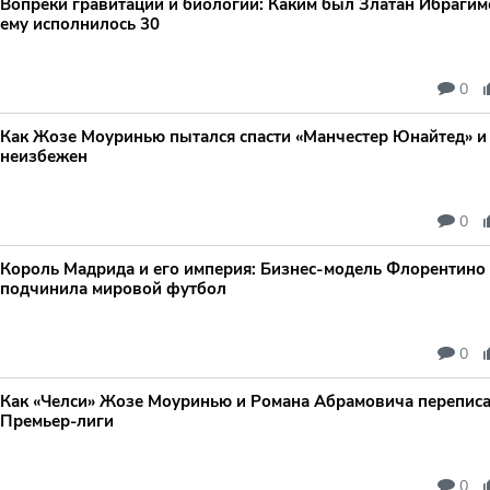
Вопреки гравитации и биологии: Каким был Златан Ибрагимо
ему исполнилось 30
0
Как Жозе Моуринью пытался спасти «Манчестер Юнайтед» и
неизбежен
0
Король Мадрида и его империя: Бизнес-модель Флорентино 
подчинила мировой футбол
0
Как «Челси» Жозе Моуринью и Романа Абрамовича перепис
Премьер-лиги
0