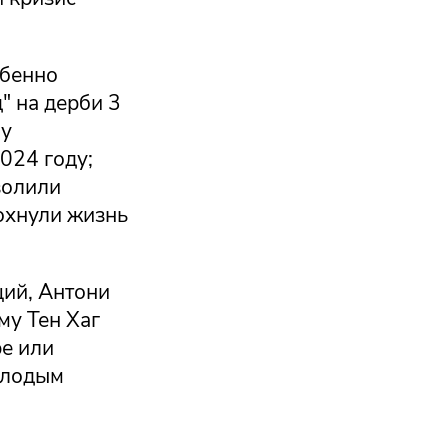
обенно
" на дерби 3
 у
024 году;
волили
охнули жизнь
ий, Антони
му Тен Хаг
е или
олодым