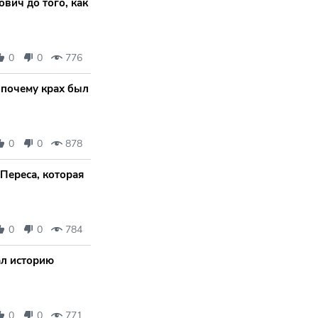
вич до того, как
0
0
776
 почему крах был
0
0
878
Переса, которая
0
0
784
ал историю
0
0
771