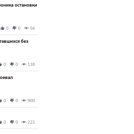
роника остановки
0
0
54
тавшихся без
0
0
118
воевал
0
0
900
0
0
222