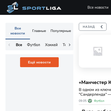
Все новости
Все
Главные
Популярные
новости
Все
Футбол
Хоккей
Теннис
Остальное
Ещё новости
«Манчестер 
В одном из ключ
"Сандерленда" —
места в Лиге че
09.05
Футбол