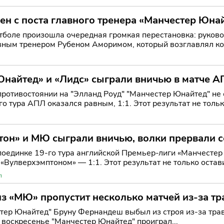
н с поста главного тренера «Манчестер Юна
тболе произошла очередная громкая перестановка: руков
авным тренером Рубеном Аморимом, который возглавлял ко
расны
Юнайтед» и «Лидс» сыграли вничью в матче 
ротивостоянии на "Элланд Роуд" "Манчестер Юнайтед" не
го тура АПЛ оказался равным, 1:1. Этот результат не тольк
тон» и МЮ сыграли вничью, волки прервали 
оединке 19-го тура английской Премьер-лиги «Манчестер 
«Вулверхэмптоном» — 1:1. Этот результат не только остав
цы
л
з «МЮ» пропустит несколько матчей из-за 
тер Юнайтед" Бруну Фернандеш выбыл из строя из-за трав
 воскресенье "Манчестер Юнайтед" проиграл...