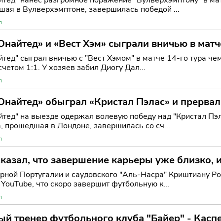
шая в Вулверхэмптоне, завершилась победой ...
л
найтед» и «Вест Хэм» сыграли вничью в мат
тед" сыграл вничью с "Вест Хэмом" в матче 14-го тура че
четом 1:1. У хозяев забил Диогу Дал...
л
найтед» обыграл «Кристал Пэлас» и прервал
тед" на выезде одержал волевую победу над "Кристал Пэл
, прошедшая в Лондоне, завершилась со сч...
л
казал, что завершение карьеры уже близко, и
ной Португалии и саудовского "Аль-Насра" Криштиану Ро
YouTube, что скоро завершит футбольную к...
л
ый тренер футбольного клуба "Байер" - Кас