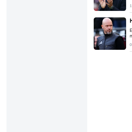
1
с
0