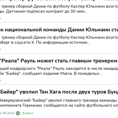
тренер сборной Дании по футболу Каспер Юльманн возгла
. Датчанин подписал контракт до 30 июн...
л
ик национальной команды Дании Юльманн ст
р" - сообщают СМИ
тренер сборной Дании по футболу Каспер Юльманн возгла
берг в соцсети X. По информации источник...
л
"Реала" Рауль может стать главным тренеро
ий мадридского "Реала" Рауль находится в числе кандида
а "Байер", сообщает издание Marca. В понедельн...
л
"Байер" уволил Тен Хага после двух туров Бу
Леверкузенский "Байер" уволил главного тренера команды 
емпионата Германии, сообщается на сайте футбольного клуб
1.09.2025
Футбол