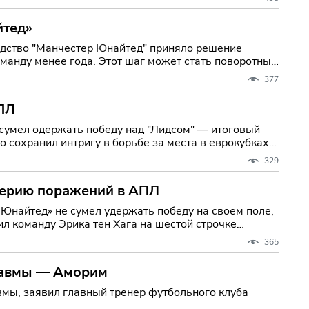
йтед»
одство "Манчестер Юнайтед" приняло решение
манду менее года. Этот шаг может стать поворотным
377
АПЛ
 сумел одержать победу над "Лидсом" — итоговый
о сохранил интригу в борьбе за места в еврокубках,
329
серию поражений в АПЛ
Юнайтед» не сумел удержать победу на своем поле,
ил команду Эрика тен Хага на шестой строчке
365
травмы — Аморим
мы, заявил главный тренер футбольного клуба