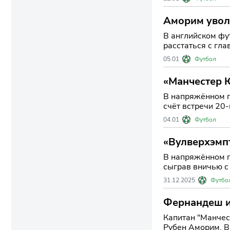
Аморим уволе
В английском фу
расстаться с гл
моментом для "к
05.01
Футбол
«Манчестер 
В напряжённом п
счёт встречи 20-
но и подчер
04.01
Футбол
«Вулверхэмп
В напряжённом п
сыграв вничью с 
турнирной табли
31.12.2025
Футбо
Фернандеш и
Капитан "Манчес
Рубен Аморим. В