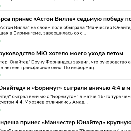
л
рса принес «Астон Вилле» седьмую победу п
Астон Вилла" на своем поле обыграла "Манчестер Юнайтед"
шая в Бирмингеме, завершилась со с...
л
руководство МЮ хотело моего ухода летом
тер Юнайтед" Бруну Фернандеш заявил, что руководство а
 в летнее трансферное окно. По информац...
л
найтед» и «Борнмут» сыграли вничью 4:4 в 
тед" сыграл вничью с "Борнмутом" в матче 16-го тура чем
четом 4:4. У хозяев отличились Амад...
л
ндеша принес «Манчестер Юнайтед» крупную
тед" нанес разгромное поражение "Вулверхэмптону" в мат