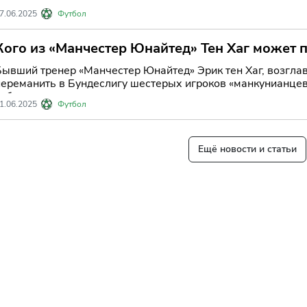
7.06.2025
Футбол
Кого из «Манчестер Юнайтед» Тен Хаг может 
полный список игроков
Бывший тренер «Манчестер Юнайтед» Эрик тен Хаг, возгла
переманить в Бундеслигу шестерых игроков «манкунианцев
ебя.
1.06.2025
Футбол
Ещё новости и статьи