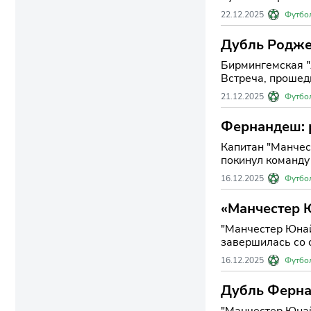
22.12.2025
Футбо
Дубль Родже
Бирмингемская "
Встреча, прошед
21.12.2025
Футбо
Фернандеш: 
Капитан "Манчес
покинул команду
16.12.2025
Футбо
«Манчестер Ю
"Манчестер Юнай
завершилась со с
16.12.2025
Футбо
Дубль Ферна
"Манчестер Юнай