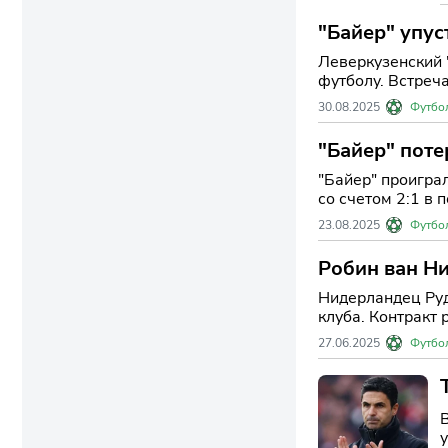
"Байер" упус
Леверкузенский 
футболу. Встреча
30.08.2025
Футбо
"Байер" поте
Хага
"Байер" проигра
со счетом 2:1 в п
23.08.2025
Футбо
Робин ван Ни
Нидерландец Руд
клуба. Контракт 
27.06.2025
Футбо