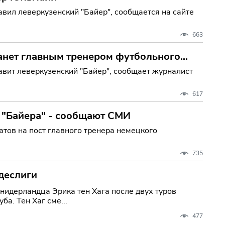
вил леверкузенский "Байер", сообщается на сайте
663
анет главным тренером футбольного
вит леверкузенский "Байер", сообщает журналист
617
м "Байера" - сообщают СМИ
тов на пост главного тренера немецкого
735
ндеслиги
нидерландца Эрика тен Хага после двух туров
а. Тен Хаг сме...
477