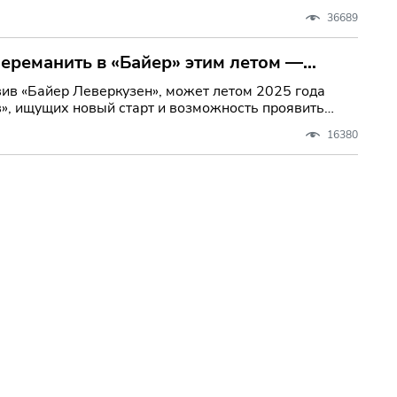
36689
переманить в «Байер» этим летом —
вив «Байер Леверкузен», может летом 2025 года
», ищущих новый старт и возможность проявить
16380