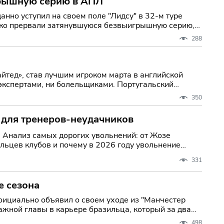
грышную серию в АПЛ
нно уступил на своем поле "Лидсу" в 32-м туре
олько прервали затянувшуюся безвыигрышную серию,
288
тед», став лучшим игроком марта в английской
, ни болельщиками. Португальский
350
 для тренеров-неудачников
 Анализ самых дорогих увольнений: от Жозе
льцев клубов и почему в 2026 году увольнение
331
е сезона
фициально объявил о своем уходе из "Манчестер
ажной главы в карьере бразильца, который за два
498