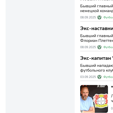
Бывший главный 
немецкой команды
08.09.2025
Футбо
Экс-наставн
клуба "Байе
Бывший главный 
Флориан Плеттен
08.09.2025
Футбо
Экс-капитан 
Бывший нападающ
футбольного клуб
03.09.2025
Футбо
ч
0