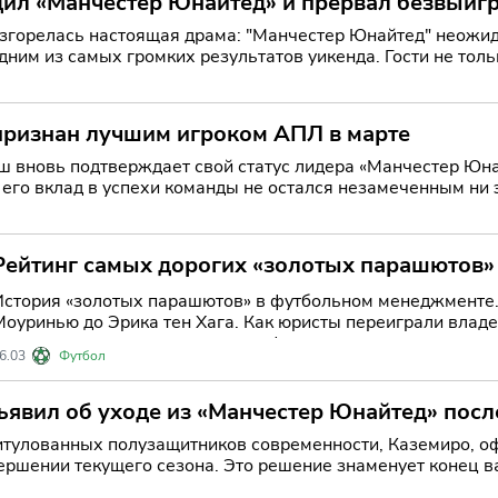
дил «Манчестер Юнайтед» и прервал безвыи
згорелась настоящая драма: "Манчестер Юнайтед" неожида
одним из самых громких результатов уикенда. Гости не т
ризнан лучшим игроком АПЛ в марте
 вновь подтверждает свой статус лидера «Манчестер Юнай
о вклад в успехи команды не остался незамеченным ни экспертами
расных
Рейтинг самых дорогих «золотых парашютов»
История «золотых парашютов» в футбольном менеджменте.
Моуринью до Эрика тен Хага. Как юристы переиграли владе
тренера стоит дороже, чем трансфер топ-игрока.
6.03
Футбол
явил об уходе из «Манчестер Юнайтед» посл
итулованных полузащитников современности, Каземиро, о
ершении текущего сезона. Это решение знаменует конец в
вой