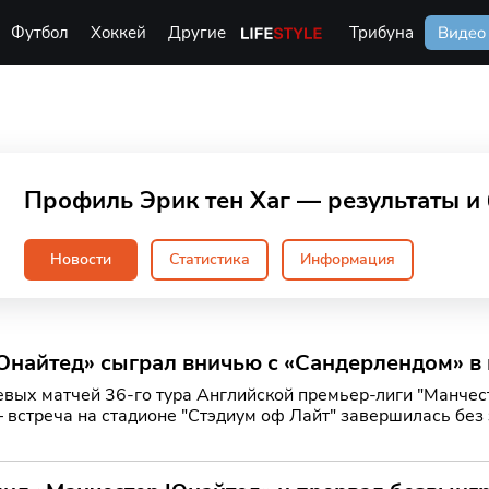
Футбол
Хоккей
Другие
Life Style
Трибуна
Видео
Профиль Эрик тен Хаг — результаты и
Новости
Статистика
Информация
Юнайтед» сыграл вничью с «Сандерлендом» в
евых матчей 36-го тура Английской премьер-лиги "Манчес
 встреча на стадионе "Стэдиум оф Лайт" завершилась без 
мпионо