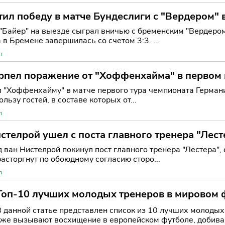
тил победу в матче Бундеслиги с "Вердером" 
"Байер" на выезде сыграл вничью с бременским "Вердером
 в Бремене завершилась со счетом 3:3. ...
л
рпел поражение от "Хоффенхайма" в первом 
л "Хоффенхайму" в матче первого тура чемпионата Герман
ользу гостей, в составе которых от...
л
стелрой ушел с поста главного тренера "Лест
 ван Нистелрой покинул пост главного тренера "Лестера",
расторгнут по обоюдному согласию сторо...
л
Топ-10 лучших молодых тренеров в мировом ф
ждёт будущее?
В данной статье представлен список из 10 лучших молоды
уже вызывают восхищение в европейском футболе, добива