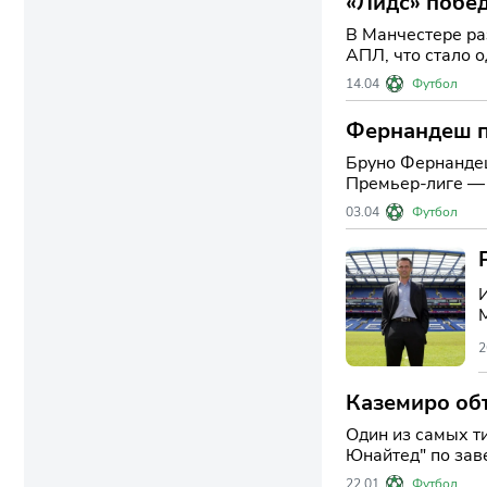
«Лидс» побе
В Манчестере ра
АПЛ, что стало 
но и сделали это
14.04
Футбол
Фернандеш п
Бруно Фернандеш
Премьер-лиге — ег
полузащитник «к
03.04
Футбол
2
Каземиро объ
Один из самых т
Юнайтед" по зав
года стал ключе
22.01
Футбол