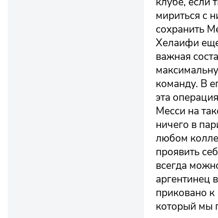
клубе, если
мириться с н
сохранить Ме
Хелаифи еще 
важная сост
максимальную
команду. В е
эта операция
Месси на так
ничего в пар
любом колле
проявить себ
всегда можно
аргентинец в
приковано к 
который мы п