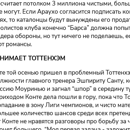
 считает потолком 3 миллиона чистыми, боль
е могут. Если Араухо согласится подписать ко
ях, то каталонцы будут вынуждены его прода
олистов клуба конечно “Барса” должна попы
дера обороны, но тут ничего не поделаешь, е
т романсы.
НИМАЕТ ТОТТЕНХЭМ
те той осенью пришел в проблемный Тоттенхэ
олжности главного тренера Эшпириту Санту, 
ссию Моуринью и загнал “шпор” в середину 
риходом Конте дела пошли в гору, пока что Т
опадание в зону Лиги чемпионов, и чисто мат
ольшее количество шансов среди всех претен
т Конте не нравятся разговоры про борьбу за
хочет большего. “Моя первая задача - заложи