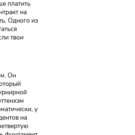
ше платить
нтракт на
ть. Одного из
таться
сли твои
м. Он
который
турнирной
оттенхэм
ематически, у
дентов на
 четвертую
ть фундамент