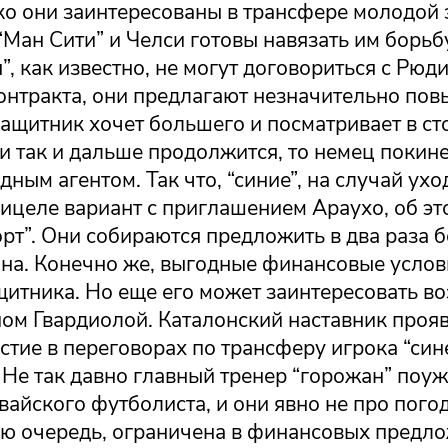
ько они заинтересованы в трансфере молодой
“Ман Сити” и Челси готовы навязать им борьб
, как известно, не могут договориться с Рюд
онтракта, они предлагают незначительно по
защитник хочет большего и посматривает в ст
и так и дальше продолжится, то немец покин
ным агентом. Так что, “синие”, на случай ухо
рицеле вариант с приглашением Араухо, об э
рт”. Они собираются предложить в два раза 
она. Конечно же, выгодные финансовые услов
щитника. Но еще его может заинтересовать в
пом Гвардиолой. Каталонский наставник проя
стие в переговорах по трансферу игрока “син
 Не так давно главный тренер “горожан” поуж
вайского футболиста, и они явно не про пого
вою очередь, ограничена в финансовых предл