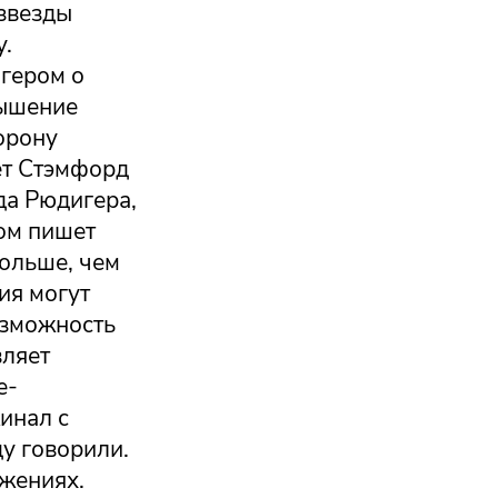
 звезды
у.
игером о
вышение
орону
ет Стэмфорд
да Рюдигера,
том пишет
больше, чем
ия могут
озможность
вляет
е-
инал с
ду говорили.
ожениях.