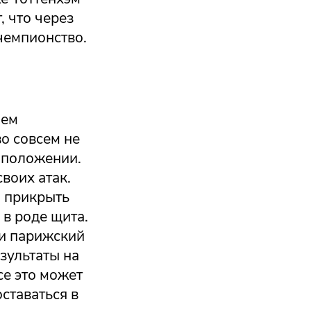
, что через
 чемпионство.
шем
о совсем не
 положении.
воих атак.
и прикрыть
 в роде щита.
си парижский
езультаты на
се это может
ставаться в