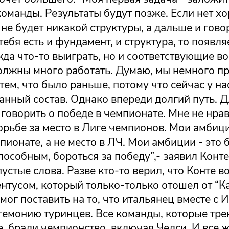
команды. Результаты будут позже. Если нет х
не будет никакой структуры, а дальше и гово
 тебя есть и фундамент, и структура, то появля
да что-то выиграть, но и соответствующие в
олжны много работать. Думаю, мы немного п
тем, что было раньше, потому что сейчас у на
нный состав. Однако впереди долгий путь. Д
говорить о победе в чемпионате. Мне не нра
орьбе за место в Лиге чемпионов. Мои амбици
пионате, а не место в ЛЧ. Мои амбиции - это 
особным, бороться за победу”,- заявил Конте
 пустые слова. Разве кто-то верил, что Конте в
нтусом, который только-только отошел от “К
 мог поставить на то, что итальянец вместе с 
егемонию туринцев. Все команды, которые тр
, брали чемпионство, включая Челси. И все 