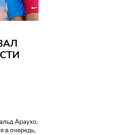
ВАЛ
ОСТИ
альд Араухо,
я в очередь,