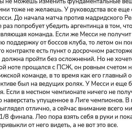
 ты не можешь изменить фундаментальные ве
ими тоже не желаешь. У руководства все еще 
сси. До начала матча против мадридского Ре
раз попробует убедить аргентинца в том, чт
авляющая команда. Если же Месси не получит
 поддержку от боссов клуба, то летом он по
го контракте есть пункт о досрочном расторже
 должна пройти без осложнений. Но не хочет
ой ноте прощался с ПСЖ, он ровным счетом н
ижской команде, в то время как его главный о
ктиве был на ведущих ролях. У Месси и еще 
я. Если в местном чемпионате ничего не полу
 наверстать упущенное в Лиге чемпионов. В 
ыглядел отлично, а сейчас внимание всего м
1/8 финала. Лео пора взять себя в руки и пок
ривыкли от него видеть, а не вот это все.