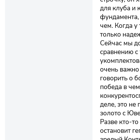
для клуба и 
фундамента, 
чем. Когда у
только надеж
Сейчас мы д
сравнению с 
укомплектова
очень важно 
говорить о б
победа в чем
конкурентосп
деле, это не
золото с Юве
Разве кто-то
остановит г
зрелый Конте