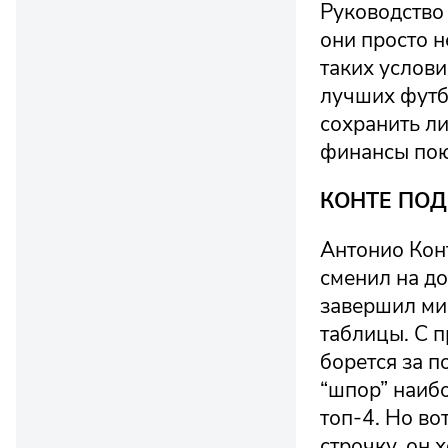
Руководство
они просто н
таких услови
лучших футб
сохранить ли
финансы пою
КОНТЕ ПОД
Антонио Кон
сменил на д
завершил ми
таблицы. С п
борется за п
“шпор” наиб
топ-4. Но во
строчку, он 