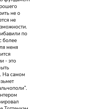
орошего
рить не о
ется не
озможности.
рибавили по
с более
ля меня
вится
и - это
быть
. На самом
озьмет
альчополи”.
Интером
енировал
же Тоттенхэм