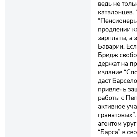
ведь не тол
каталонцев. 
“Пенсионеры”
продлении к
зарплаты, а 
Баварии. Есл
Бридж свобод
держат на п
издание “Спо
даст Барсел
привлечь за
работы с Пе
активное уча
гранатовых”.
агентом уруг
“Барса” в с