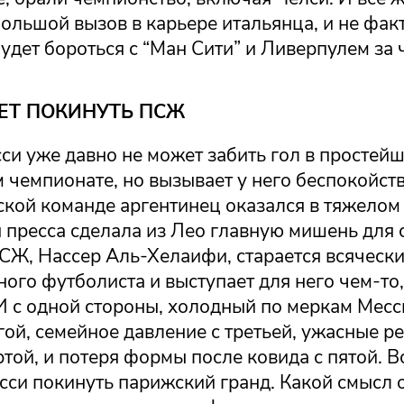
большой вызов в карьере итальянца, и не факт
будет бороться с “Ман Сити” и Ливерпулем за
ЕТ ПОКИНУТЬ ПСЖ
си уже давно не может забить гол в простей
чемпионате, но вызывает у него беспокойств
ской команде аргентинец оказался в тяжелом
пресса сделала из Лео главную мишень для с
СЖ, Нассер Аль-Хелаифи, старается всяческ
ного футболиста и выступает для него чем-то,
И с одной стороны, холодный по меркам Мес
гой, семейное давление с третьей, ужасные р
ртой, и потеря формы после ковида с пятой. В
си покинуть парижский гранд. Какой смысл о