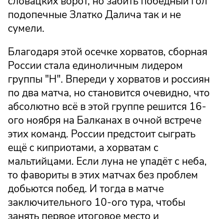
словацких ворот, но забить победный гол
подопечные Златко Далича так и не
сумели.
Благодаря этой осечке хорватов, сборная
России стала единоличным лидером
группы "Н". Впереди у хорватов и россиян
по два матча, но становится очевидно, что
абсолютно всё в этой группе решится 16-
ого ноября на Балканах в очной встрече
этих команд. России предстоит сыграть
ещё с киприотами, а хорватам с
мальтийцами. Если луна не упадёт с неба,
то фавориты в этих матчах без проблем
добьются побед. И тогда в матче
заключительного 10-ого тура, чтобы
занять первое итоговое место и