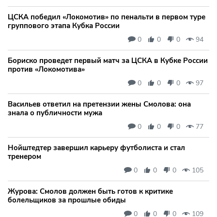
ЦСКА победил «Локомотив» по пенальти в первом туре
группового этапа Кубка России
0
0
0
94
Бориско проведет первый матч за ЦСКА в Кубке России
против «Локомотива»
0
0
0
97
Васильев ответил на претензии жены Смолова: она
знала о публичности мужа
0
0
0
77
Нойштедтер завершил карьеру футболиста и стал
тренером
0
0
0
105
Журова: Смолов должен быть готов к критике
болельщиков за прошлые обиды
0
0
0
109