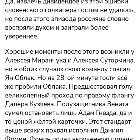
Да, извлечь дивидендов из этой ошибки
словенского голкипера гостям не удалось,
но после этого эпизода россияне словно
воспряли духом и заиграли более
увереннее.
Хорошие моменты после этого возникли у
Алексея Миранчука и Алексея Сутормина,
но в обоих случаях свою команду спасал
Ян Облак. Но на 28-ой минуте гости всё
же пробили Облака. Предшествовал голу
великолепный проход по правому флангу
Далера Кузяева. Полузащитника Зенита
сумел остановить лишь Адам Гнезда, да и
то ценой жёлтой карточки. Этот стандарт
выше всяких похвал исполнил Даниил
Фомин. Фомин подал вкрученную подачу