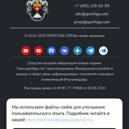
+7 (495) 109-65-89
adv@sportliga.com
press@sportliga.com
©
2018–2026
SPORTLIGA.COM
Все права защищены
Средство массовой информации сетевое издание
"www.sportliga.com" зарегистрировано Федеральной службой по
надзору в сфере связи, информационных технологий и массовых
коммуникаций (Роскомнадзор).
Реестровая запись Эл № ФС 77-79006 от 28.08.2020
Название - www.sportliga.com
Мы используем файлы cookie для улучшения
Учредитель СМИ сетевого издания "www.sportliga.com": ИП Чамин
пользовательского опыта. Подробнее читайте в
О.Н.
нашей
политике конфиденциальности
.
Главный редактор СМИ сетевого издания "www.sportliga.com":
Хаимов Д.И.