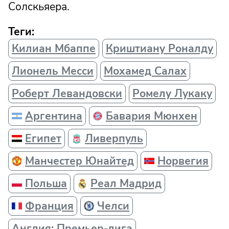
Солскьяера.
Теги:
Килиан Мбаппе
Криштиану Роналду
Лионель Месси
Мохамед Салах
Роберт Левандовски
Ромелу Лукаку
Аргентина
Бавария Мюнхен
Египет
Ливерпуль
Манчестер Юнайтед
Норвегия
Польша
Реал Мадрид
Франция
Челси
Англия: Премьер-лига