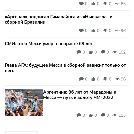
0
0
0
85
«Арсенал» подписал Гимарайнса из «Ньюкасла» и
сборной Бразилии
0
0
0
96
СМИ: отец Месси умер в возрасте 69 лет
0
0
0
102
Глава AFA: будущее Месси в сборной зависит только от
него
0
0
0
96
Аргентина: 36 лет от Марадоны к
Месси — путь к золоту ЧМ‑2022
0
0
0
113