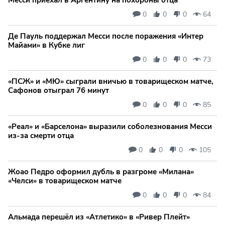
0
0
0
64
Де Пауль поддержал Месси после поражения «Интер
Майами» в Кубке лиг
0
0
0
73
«ПСЖ» и «МЮ» сыграли вничью в товарищеском матче,
Сафонов отыграл 76 минут
0
0
0
85
«Реал» и «Барселона» выразили соболезнования Месси
из-за смерти отца
0
0
0
105
Жоао Педро оформил дубль в разгроме «Милана»
«Челси» в товарищеском матче
0
0
0
84
Альмада перешёл из «Атлетико» в «Ривер Плейт»