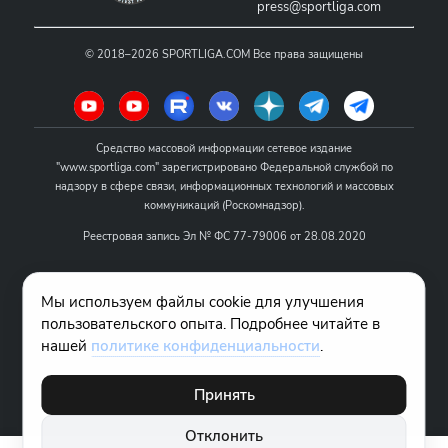
press@sportliga.com
©
2018–2026
SPORTLIGA.COM
Все права защищены
Средство массовой информации сетевое издание
"www.sportliga.com" зарегистрировано Федеральной службой по
надзору в сфере связи, информационных технологий и массовых
коммуникаций (Роскомнадзор).
Реестровая запись Эл № ФС 77-79006 от 28.08.2020
Название - www.sportliga.com
Мы используем файлы cookie для улучшения
Учредитель СМИ сетевого издания "www.sportliga.com": ИП Чамин
пользовательского опыта. Подробнее читайте в
О.Н.
нашей
политике конфиденциальности
.
Главный редактор СМИ сетевого издания "www.sportliga.com":
Хаимов Д.И.
Принять
18+
Отклонить