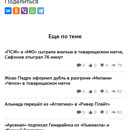
Поделиться
Еще по теме
«ПСЖ» и «МЮ» сыграли вничью в товарищеском матче,
Сафонов отыграл 76 минут
0
0
0
79
Жоао Педро оформил дубль в разгроме «Милана»
«Челси» в товарищеском матче
0
0
0
81
Альмада перешёл из «Атлетико» в «Ривер Плейт»
0
0
0
83
«Арсенал» подписал Гимарайнса из «Ньюкасла» и