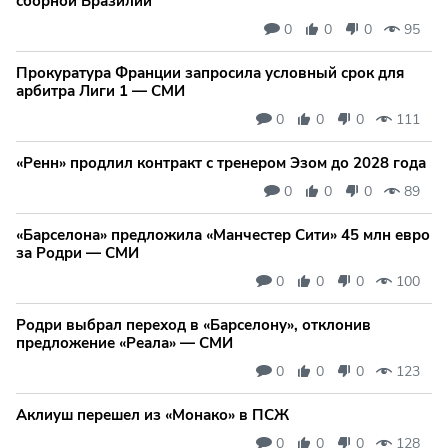
сборной Бразилии
0
0
0
95
Прокуратура Франции запросила условный срок для
арбитра Лиги 1 — СМИ
0
0
0
111
«Ренн» продлил контракт с тренером Эзом до 2028 года
0
0
0
89
«Барселона» предложила «Манчестер Сити» 45 млн евро
за Родри — СМИ
0
0
0
100
Родри выбрал переход в «Барселону», отклонив
предложение «Реала» — СМИ
0
0
0
123
Аклиуш перешел из «Монако» в ПСЖ
0
0
0
128