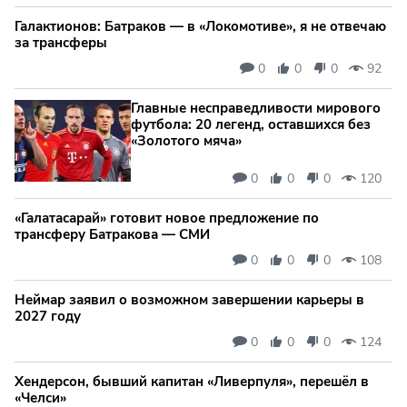
Галактионов: Батраков — в «Локомотиве», я не отвечаю
за трансферы
0
0
0
92
Главные несправедливости мирового
футбола: 20 легенд, оставшихся без
«Золотого мяча»
0
0
0
120
«Галатасарай» готовит новое предложение по
трансферу Батракова — СМИ
0
0
0
108
Неймар заявил о возможном завершении карьеры в
2027 году
0
0
0
124
Хендерсон, бывший капитан «Ливерпуля», перешёл в
«Челси»