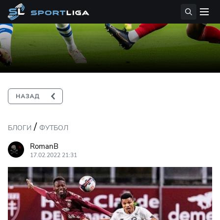
/
БЛОГИ
ФУТБОЛ
RomanB
17.02.2022 21:31