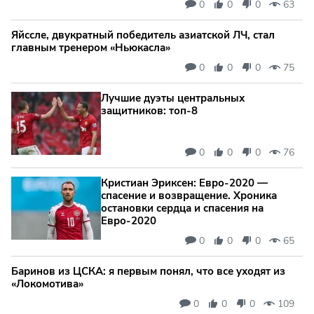
0
0
0
63
Яйссле, двукратный победитель азиатской ЛЧ, стал
главным тренером «Ньюкасла»
0
0
0
75
Лучшие дуэты центральных
защитников: топ‑8
0
0
0
76
Кристиан Эриксен: Евро‑2020 —
спасение и возвращение. Хроника
остановки сердца и спасения на
Евро‑2020
0
0
0
65
Баринов из ЦСКА: я первым понял, что все уходят из
«Локомотива»
0
0
0
109