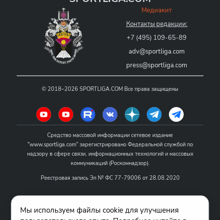
Медиакит
Контакты редакции:
+7 (495) 109-65-89
adv@sportliga.com
press@sportliga.com
©
2018–2026
SPORTLIGA.COM
Все права защищены
Средство массовой информации сетевое издание
"www.sportliga.com" зарегистрировано Федеральной службой по
надзору в сфере связи, информационных технологий и массовых
коммуникаций (Роскомнадзор).
Реестровая запись Эл № ФС 77-79006 от 28.08.2020
Название - www.sportliga.com
Мы используем файлы cookie для улучшения
Учредитель СМИ сетевого издания "www.sportliga.com": ИП Чамин