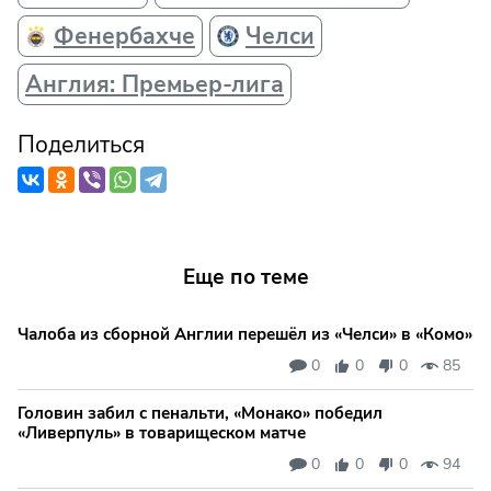
Фенербахче
Челси
Англия: Премьер-лига
Поделиться
Еще по теме
Чалоба из сборной Англии перешёл из «Челси» в «Комо»
0
0
0
85
Головин забил с пенальти, «Монако» победил
«Ливерпуль» в товарищеском матче
0
0
0
94