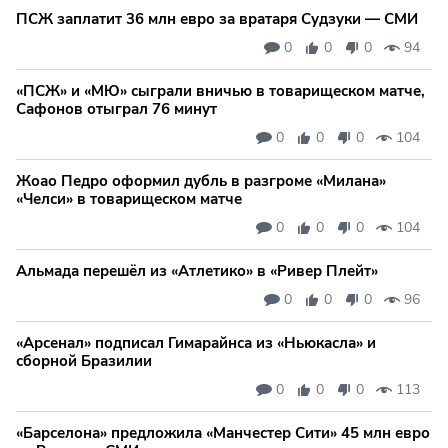
ПСЖ заплатит 36 млн евро за вратаря Судзуки — СМИ
0
0
0
94
«ПСЖ» и «МЮ» сыграли вничью в товарищеском матче,
Сафонов отыграл 76 минут
0
0
0
104
Жоао Педро оформил дубль в разгроме «Милана»
«Челси» в товарищеском матче
0
0
0
104
Альмада перешёл из «Атлетико» в «Ривер Плейт»
0
0
0
96
«Арсенал» подписал Гимарайнса из «Ньюкасла» и
сборной Бразилии
0
0
0
113
«Барселона» предложила «Манчестер Сити» 45 млн евро