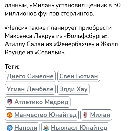
данным, «Милан» установил ценник в 50
миллионов фунтов стерлингов.
«Челси» также планирует приобрести
Максенса Лакруа из «Вольфсбурга»,
Атиллу Салаи из «Фенербахче» и Жюля
Каунде из «Севильи».
Теги:
Диего Симеоне
Свен Ботман
Усман Дембеле
Эдди Хау
Атлетико Мадрид
Манчестер Юнайтед
Милан
Наполи
Ньюкасл Юнайтед