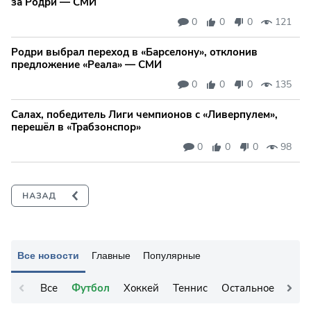
за Родри — СМИ
0
0
0
121
Родри выбрал переход в «Барселону», отклонив
предложение «Реала» — СМИ
0
0
0
135
Салах, победитель Лиги чемпионов с «Ливерпулем»,
перешёл в «Трабзонспор»
0
0
0
98
Все новости
Главные
Популярные
Все
Футбол
Хоккей
Теннис
Остальное