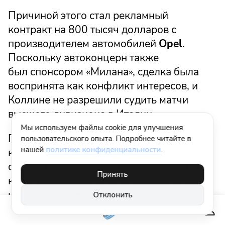
Причиной этого стал рекламный
контракт на 800 тысяч долларов с
производителем автомобилей
Opel
.
Поскольку автоконцерн также
был спонсором «Милана», сделка была
воспринята как конфликт интересов, и
Коллине не разрешили судить матчи
высшего дивизиона в Италии.
Мы используем файлы cookie для улучшения
После завершения судейской
пользовательского опыта. Подробнее читайте в
нашей
политике конфиденциальности
.
карьеры Пьерлуиджи некоторое время
сотрудничал с телеканалом
«Sky Sport»
в
Принять
качестве спортивного репортера, а также
иногда судил благотворительные матчи.
Отклонить
В 2006 году в итальянском футболе