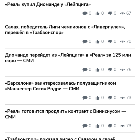
«Реал» купил Диоманде у «Лейпцига»
0
0
0
67
Салах, победитель Лиги чемпионов с «Ливерпулем»,
перешёл в «Трабзонспор»
0
0
0
70
Диоманде перейдет из «Лейпцига» в «Реал» за 125 млн
евро — СМИ
0
0
0
75
«Барселона» заинтересовалась полузащитником
«Манчестер Сити» Родри — СМИ
0
0
0
73
«Реал» готовится продлить контракт с Винисиусом —
СМИ
0
0
0
73
«Трабзонспор» показал видео с Салахом в своей