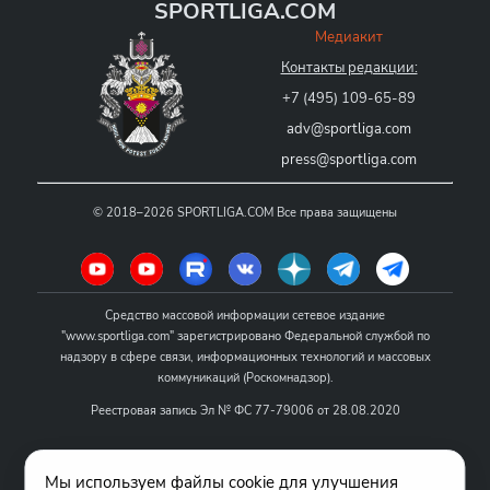
SPORTLIGA.COM
Медиакит
Контакты редакции:
+7 (495) 109-65-89
adv@sportliga.com
press@sportliga.com
©
2018–2026
SPORTLIGA.COM
Все права защищены
Средство массовой информации сетевое издание
"www.sportliga.com" зарегистрировано Федеральной службой по
надзору в сфере связи, информационных технологий и массовых
коммуникаций (Роскомнадзор).
Реестровая запись Эл № ФС 77-79006 от 28.08.2020
Название - www.sportliga.com
Мы используем файлы cookie для улучшения
Учредитель СМИ сетевого издания "www.sportliga.com": ИП Чамин