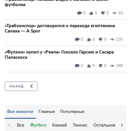
футболке
0
0
0
93
«Трабзонспор» договорился о переходе египтянина
Салаха — A Spor
0
0
0
130
«Фулхэм» купил у «Реала» Гонсало Гарсию и Сесара
Паласиоса
0
0
0
188
Все новости
Главные
Популярные
Все
Футбол
Хоккей
Теннис
Остальное