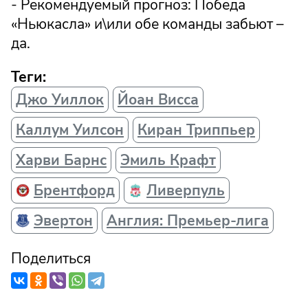
- Рекомендуемый прогноз: Победа
«Ньюкасла» и\или обе команды забьют –
да.
Теги:
Джо Уиллок
Йоан Висса
Каллум Уилсон
Киран Триппьер
Харви Барнс
Эмиль Крафт
Брентфорд
Ливерпуль
Эвертон
Англия: Премьер-лига
Поделиться