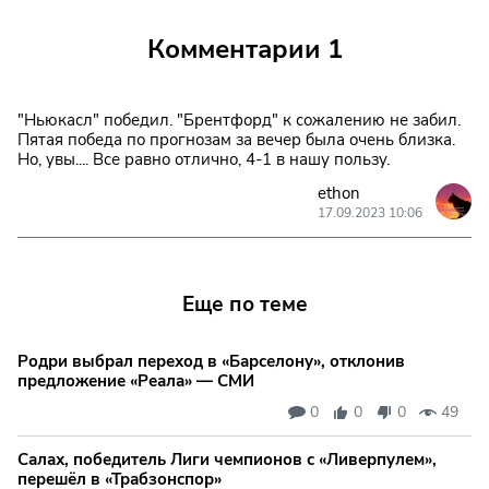
Комментарии
1
"Ньюкасл" победил. "Брентфорд" к сожалению не забил.
Пятая победа по прогнозам за вечер была очень близка.
Но, увы.... Все равно отлично, 4-1 в нашу пользу.
ethon
17.09.2023 10:06
Еще по теме
Родри выбрал переход в «Барселону», отклонив
предложение «Реала» — СМИ
0
0
0
49
Салах, победитель Лиги чемпионов с «Ливерпулем»,
перешёл в «Трабзонспор»