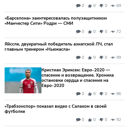
0
0
0
69
«Барселона» заинтересовалась полузащитником
«Манчестер Сити» Родри — СМИ
0
0
0
72
Яйссле, двукратный победитель азиатской ЛЧ, стал
главным тренером «Ньюкасла»
0
0
0
99
Кристиан Эриксен: Евро‑2020 —
спасение и возвращение. Хроника
остановки сердца и спасения на
Евро‑2020
0
0
0
96
«Трабзонспор» показал видео с Салахом в своей
футболке
0
0
0
92