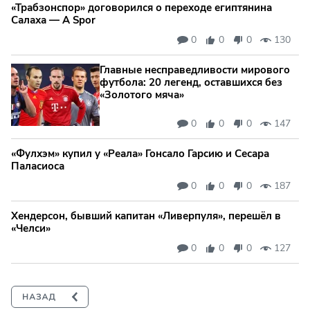
«Трабзонспор» договорился о переходе египтянина
Салаха — A Spor
0
0
0
130
Главные несправедливости мирового
футбола: 20 легенд, оставшихся без
«Золотого мяча»
0
0
0
147
«Фулхэм» купил у «Реала» Гонсало Гарсию и Сесара
Паласиоса
0
0
0
187
Хендерсон, бывший капитан «Ливерпуля», перешёл в
«Челси»
0
0
0
127