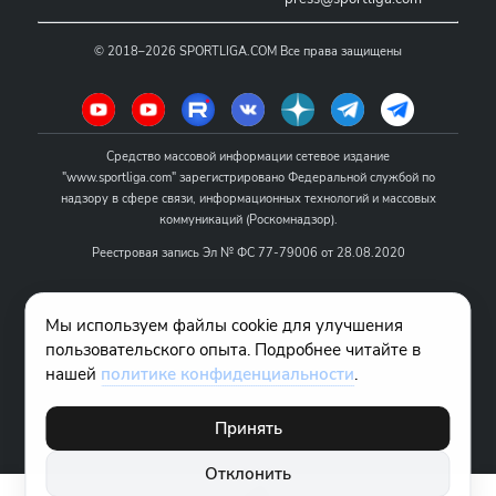
©
2018–2026
SPORTLIGA.COM
Все права защищены
Средство массовой информации сетевое издание
"www.sportliga.com" зарегистрировано Федеральной службой по
надзору в сфере связи, информационных технологий и массовых
коммуникаций (Роскомнадзор).
Реестровая запись Эл № ФС 77-79006 от 28.08.2020
Название - www.sportliga.com
Мы используем файлы cookie для улучшения
Учредитель СМИ сетевого издания "www.sportliga.com": ИП Чамин
пользовательского опыта. Подробнее читайте в
О.Н.
нашей
политике конфиденциальности
.
Главный редактор СМИ сетевого издания "www.sportliga.com":
Хаимов Д.И.
Принять
18+
Отклонить