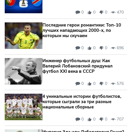
0
0
0
470
Последние герои романтики: Топ-10
лучших нападающих 2000-х, по
которым мы скучаем
0
0
0
696
Инженер футбольных душ: Как
Валерий Лобановский придумал
футбол XXI века в СССР
0
0
0
576
4 уникальные истории футболистов,
которые сыграли за три разные
национальные сборные
0
0
0
707