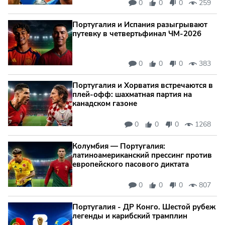
0
0
0
259
Португалия и Испания разыгрывают
путевку в четвертьфинал ЧМ-2026
0
0
0
383
Португалия и Хорватия встречаются в
плей-офф: шахматная партия на
канадском газоне
0
0
0
1268
Колумбия — Португалия:
латиноамериканский прессинг против
европейского пасового диктата
0
0
0
807
Португалия - ДР Конго. Шестой рубеж
легенды и карибский трамплин