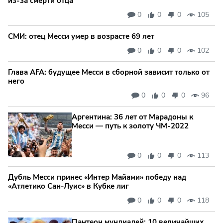
из-за смерти отца
0
0
0
105
СМИ: отец Месси умер в возрасте 69 лет
0
0
0
102
Глава AFA: будущее Месси в сборной зависит только от
него
0
0
0
96
Аргентина: 36 лет от Марадоны к
Месси — путь к золоту ЧМ‑2022
0
0
0
113
Дубль Месси принес «Интер Майами» победу над
«Атлетико Сан-Луис» в Кубке лиг
0
0
0
118
Пантеон мундиалей: 10 величайших