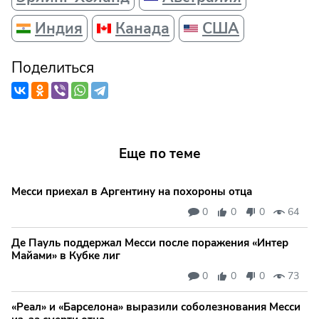
Индия
Канада
США
Поделиться
Еще по теме
Месси приехал в Аргентину на похороны отца
0
0
0
64
Де Пауль поддержал Месси после поражения «Интер
Майами» в Кубке лиг
0
0
0
73
«Реал» и «Барселона» выразили соболезнования Месси