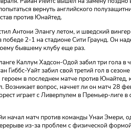
раля. Райан Йейтс вышел на замену поздно в
попытаться вернуть английского полузащитни
став против Юнайтед.
стил Антони Элангу летом, и шведский вингер
в победе 2-1 на стадионе Сити Граунд. Он над
воему бывшему клубу еще раз.
ланге Каллум Хадсон-Одой забил три гола в 
ан Гиббс-Уайт забил свой третий гол в сезоне
 героем в последнем матче против Юнайтед, 
. Возникает вопрос, начнет ли он матч 28 фе
рест играет с Ливерпулем в Премьер-лиге в с
йи начал матч против команды Унаи Эмери, о
перерыве из-за проблем с физической формой