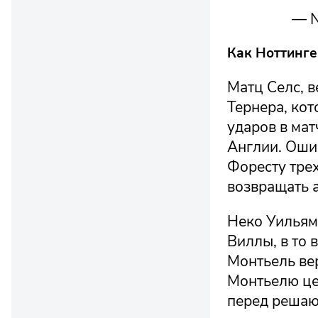
— N
Как Ноттинге
Матц Селс, в
Тернера, кот
ударов в мат
Англии. Оши
Форесту трех
возвращать а
Неко Уильям
Виллы, в то 
Монтьель вер
Монтьелю це
перед решаю