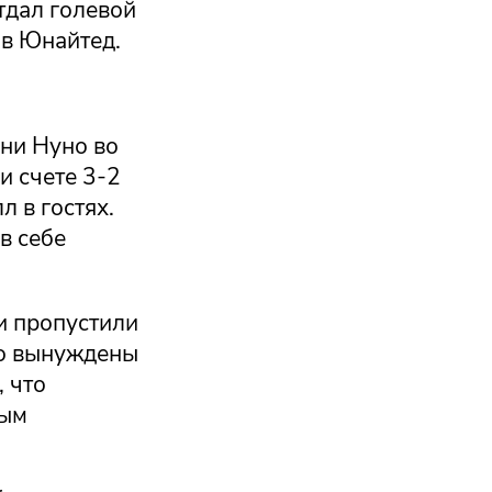
тдал голевой
ив Юнайтед.
ни Нуно во
и счете 3-2
л в гостях.
в себе
и пропустили
нно вынуждены
, что
ным