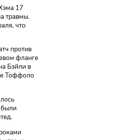
 Хэма 17
за травмы.
аля, что
атч против
левом фланге
на Бэйли в
ене Тоффоло
алось
 были
тед.
гроками