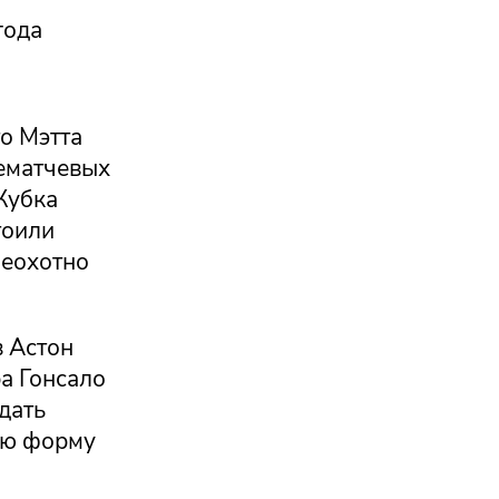
года
то Мэтта
лематчевых
Кубка
тоили
неохотно
в Астон
ра Гонсало
дать
ую форму