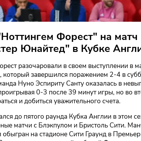
"Ноттингем Форест" на матч
тер Юнайтед" в Кубке Англ
орест разочаровали в своем выступлении в м
, который завершился поражением 2-4 в субб
манда Нуно Эспириту Санту оказалась в невы
роигрывая 0-3 после 39 минут игры, но во в
аться и добиться уважительного счета.
лся до пятого раунда Кубка Англии в этом се
ные матчи с Блэкпулом и Бристоль Сити. Ман
 обыгран на стадионе Сити Граунд в Премьер