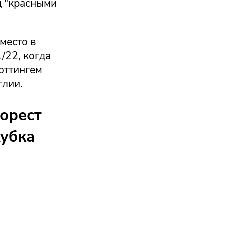
д "красными
место в
/22, когда
оттингем
глии.
орест
Кубка