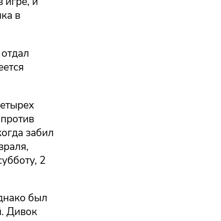
 игре, и
ка в
 отдал
еется
четырех
 против
когда забил
враля,
убботу, 2
днако был
. Дивок