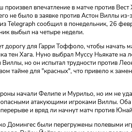
ш произвел впечатление в матче против Вест
его не было в заявке против Астон Виллы из-
з Telegraph сообщил в понедельник, 26 февр
ник выбыл на четыре недели.
т дорогу для Гарри Тоффоло, чтобы начать м
ка тен Хага. Нуно выбрал Муссу Ньякате на 
 Виллы, но он испытал трудности против Лео
вом тайме для "красных", что привело к зам
ороны начали Фелипе и Мурильо, но им не уд
с опасными атакующими игроками Виллы. Оба
перерыве и вряд ли начнут матч против Юнай
ко Домингес были перегружены полевыми и