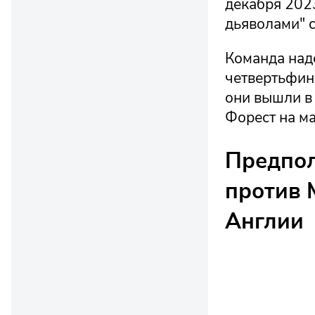
декабря 2023
дьяволами" с
Команда наде
четвертьфина
они вышли в
Форест на м
Предпол
против 
Англии