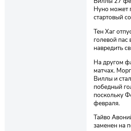
Виллы 27 фев
Нуно может 
стартовый со
Тен Хаг отпу
голевой пас 
навредить с
На другом ф
матчах. Морг
Виллы и стал
победный гол
поскольку Фо
февраля.
Тайво Авони
заменен на 