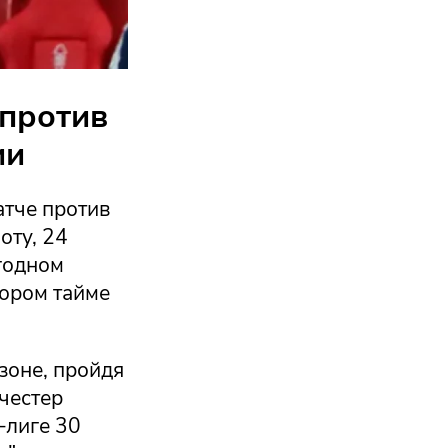
 против
ии
атче против
оту, 24
годном
тором тайме
зоне, пройдя
честер
-лиге 30