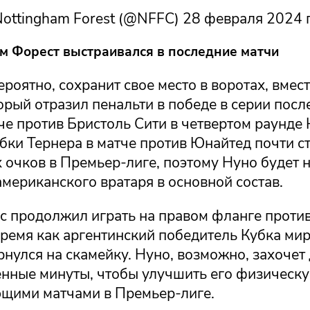
ottingham Forest (@NFFC) 28 февраля 2024 
м Форест выстраивался в последние матчи
ероятно, сохранит свое место в воротах, вмес
орый отразил пенальти в победе в серии пос
че против Бристоль Сити в четвертом раунде 
бки Тернера в матче против Юнайтед почти с
 очков в Премьер-лиге, поэтому Нуно будет 
мериканского вратаря в основной состав.
с продолжил играть на правом фланге проти
время как аргентинский победитель Кубка ми
нулся на скамейку. Нуно, возможно, захочет 
нные минуты, чтобы улучшить его физическ
щими матчами в Премьер-лиге.