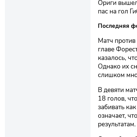
Ориги вышел
пас на гол Г
Последняя фо
Матч против
главе Форест
казалось, чт
Однако их с
слишком мно
В девяти ма
18 голов, чт
забивать как
означает, чт
результатам.