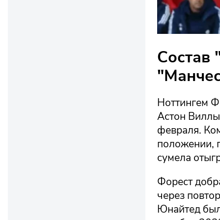
Состав 
"Манчес
Ноттингем Ф
Астон Виллы
февраля. Ко
положении, п
сумела отыгр
Форест добра
через повтор
Юнайтед был