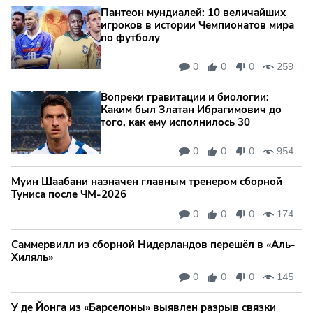
Пантеон мундиалей: 10 величайших
игроков в истории Чемпионатов мира
по футболу
0
0
0
259
Вопреки гравитации и биологии:
Каким был Златан Ибрагимович до
того, как ему исполнилось 30
0
0
0
954
Муин Шаабани назначен главным тренером сборной
Туниса после ЧМ-2026
0
0
0
174
Саммервилл из сборной Нидерландов перешёл в «Аль-
Хиляль»
0
0
0
145
У де Йонга из «Барселоны» выявлен разрыв связки