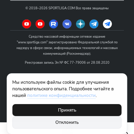
©
2018–2026
SPORTLIGA.COM
Все права защищены
Средство массовой информации сетевое издание
"www.sportliga.com" зарегистрировано Федеральной службой по
надзору в сфере связи, информационных технологий и массовых
коммуникаций (Роскомнадзор).
Реестровая запись Эл № ФС 77-79006 от 28.08.2020
Название - www.sportliga.com
Мы используем файлы cookie для улучшения
Учредитель СМИ сетевого издания "www.sportliga.com": ИП Чамин
пользовательского опыта. Подробнее читайте в
О.Н.
нашей
политике конфиденциальности
.
Главный редактор СМИ сетевого издания "www.sportliga.com":
Хаимов Д.И.
Принять
18+
Отклонить
Правовая информация