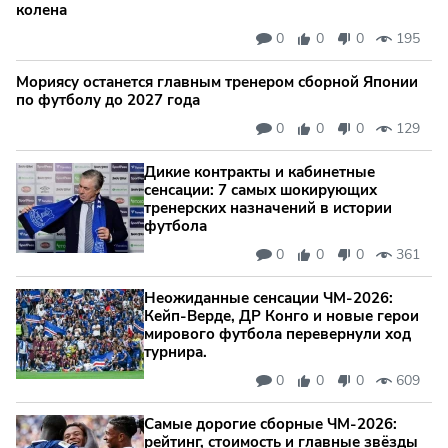
колена
0
0
0
195
Мориясу останется главным тренером сборной Японии
по футболу до 2027 года
0
0
0
129
Дикие контракты и кабинетные
сенсации: 7 самых шокирующих
тренерских назначений в истории
футбола
0
0
0
361
Неожиданные сенсации ЧМ-2026:
Кейп‑Верде, ДР Конго и новые герои
мирового футбола перевернули ход
турнира.
0
0
0
609
Самые дорогие сборные ЧМ‑2026:
рейтинг, стоимость и главные звёзды