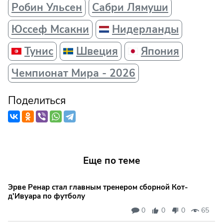
Робин Ульсен
Сабри Лямуши
Юссеф Мсакни
Нидерланды
Тунис
Швеция
Япония
Чемпионат Мира - 2026
Поделиться
Еще по теме
Эрве Ренар стал главным тренером сборной Кот-
д'Ивуара по футболу
0
0
0
65