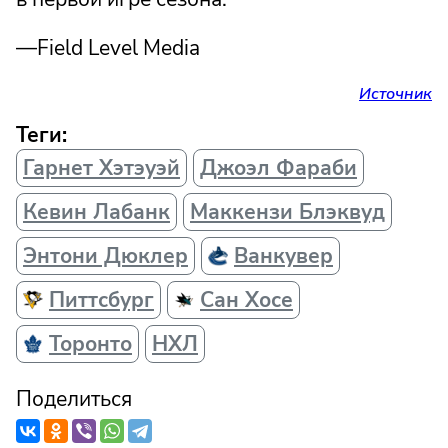
—Field Level Media
Источник
Теги:
Гарнет Хэтэуэй
Джоэл Фараби
Кевин Лабанк
Маккензи Блэквуд
Энтони Дюклер
Ванкувер
Питтсбург
Сан Хосе
Торонто
НХЛ
Поделиться